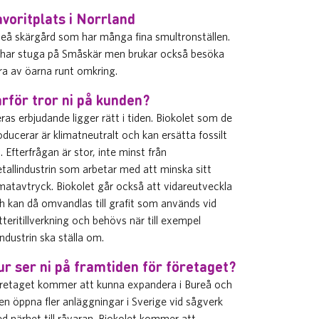
avoritplats i Norrland
leå skärgård som har många fina smultronställen.
 har stuga på Småskär men brukar också besöka
era av öarna runt omkring.
arför tror ni på kunden?
ras erbjudande ligger rätt i tiden. Biokolet som de
oducerar är klimatneutralt och kan ersätta fossilt
l. Efterfrågan är stor, inte minst från
tallindustrin som arbetar med att minska sitt
imatavtryck. Biokolet går också att vidareutveckla
h kan då omvandlas till grafit som används vid
tteritillverkning och behövs när till exempel
lindustrin ska ställa om.
ur ser ni på framtiden för företaget?
retaget kommer att kunna expandera i Bureå och
en öppna fler anläggningar i Sverige vid sågverk
d närhet till råvaran. Biokolet kommer att