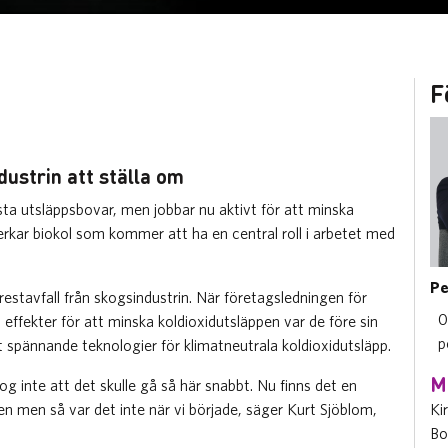
F
dustrin att ställa om
sta utsläppsbovar, men jobbar nu aktivt för att minska
lverkar biokol som kommer att ha en central roll i arbetet med
Pe
restavfall från skogsindustrin. När företagsledningen för
0
 effekter för att minska koldioxidutsläppen var de före sin
p
pännande teknologier för klimatneutrala koldioxidutsläpp.
M
og inte att det skulle gå så här snabbt. Nu finns det en
n men så var det inte när vi började, säger Kurt Sjöblom,
Ki
Bo