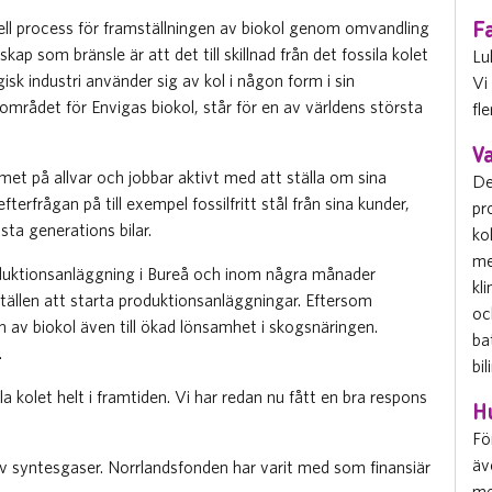
F
iell process för framställningen av biokol genom omvandling
ap som bränsle är att det till skillnad från det fossila kolet
Lu
rgisk industri använder sig av kol i någon form i sin
Vi
sområdet för Envigas biokol, står för en av världens största
fl
V
emet på allvar och jobbar aktivt med att ställa om sina
De
fterfrågan på till exempel fossilfritt stål från sina kunder,
pr
sta generations bilar.
ko
me
roduktionsanläggning i Bureå och inom några månader
kl
 ställen att starta produktionsanläggningar. Eftersom
oc
av biokol även till ökad lönsamhet i skogsnäringen.
ba
.
bi
la kolet helt i framtiden. Vi har redan nu fått en bra respons
H
Fö
äv
av syntesgaser. Norrlandsfonden har varit med som finansiär
me