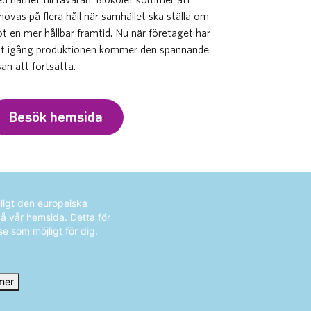
hövas på flera håll när samhället ska ställa om
t en mer hållbar framtid. Nu när företaget har
tt igång produktionen kommer den spännande
san att fortsätta.
Besök hemsida
ligt den europeiska
på vår hemsida. Detta för
se som möjligt för dig.
mer