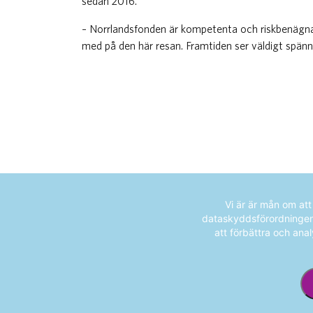
sedan 2016.
– Norrlandsfonden är kompetenta och riskbenägna 
med på den här resan. Framtiden ser väldigt spänn
Vi är är mån om at
dataskyddsförordningen (
att förbättra och anal