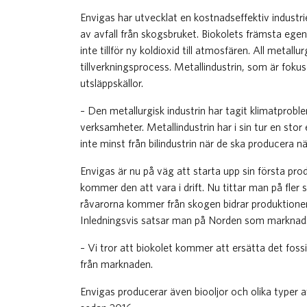
Envigas har utvecklat en kostnadseffektiv industr
av avfall från skogsbruket. Biokolets främsta egensk
inte tillför ny koldioxid till atmosfären. All metallu
tillverkningsprocess. Metallindustrin, som är foku
utsläppskällor.
– Den metallurgisk industrin har tagit klimatprobl
verksamheter. Metallindustrin har i sin tur en stor e
inte minst från bilindustrin när de ska producera nä
Envigas är nu på väg att starta upp sin första p
kommer den att vara i drift. Nu tittar man på fler
råvarorna kommer från skogen bidrar produktionen 
Inledningsvis satsar man på Norden som marknad
– Vi tror att biokolet kommer att ersätta det fossi
från marknaden.
Envigas producerar även biooljor och olika typer 