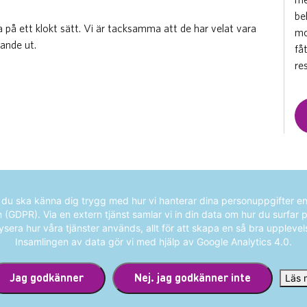
be
på ett klokt sätt. Vi är tacksamma att de har velat vara
mo
ande ut.
få
re
ANDRA KUNDCASE
t du ska känna dig trygg med hur vi hanterar dina personuppgifter en
GDPR). Via en extern tjänst samlar vi in din data om hur du surfar 
ysera hur våra tjänster används, allt för att skapa en så bra upplevel
Insamlingen av data gör vi med hjälp av Google Analytics 4.0.
Jag godkänner
Nej. jag godkänner inte
Läs 