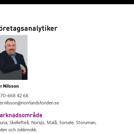
öretagsanalytiker
r Nilsson
70-668 42 68
er.nilsson@norrlandsfonden.se
arknadsområde
runa, Skellefteå, Norsjö, Malå, Sorsele, Storuman,
den och Jokkmokk.