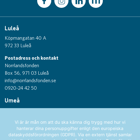
Luleå
Köpmangatan 40 A
972 33 Luleå
Postadress och kontakt
Norrlandsfonden
Box 56, 971 03 Luleå
info@norrlandsfonden.se
0920-24 42 50
Umeå
Thulegatan 1
903 26 Umeå
Vi är är mån om att du ska känna dig trygg med hur vi
hanterar dina personuppgifter enligt den europeiska
Sundsvall
dataskyddsförordningen (GDPR). Via en extern tjänst samlar
Köpmangatan 1