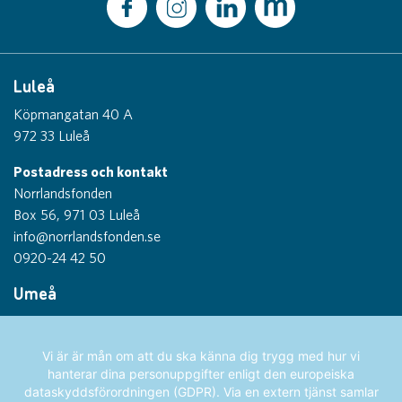
Luleå
Köpmangatan 40 A
972 33 Luleå
Postadress och kontakt
Norrlandsfonden
Box 56, 971 03 Luleå
info@norrlandsfonden.se
0920-24 42 50
Umeå
Thulegatan 1
903 26 Umeå
Vi är är mån om att du ska känna dig trygg med hur vi
hanterar dina personuppgifter enligt den europeiska
Sundsvall
dataskyddsförordningen (GDPR). Via en extern tjänst samlar