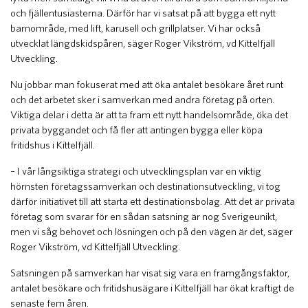
och fjällentusiasterna. Därför har vi satsat på att bygga ett nytt
barnområde, med lift, karusell och grillplatser. Vi har också
utvecklat längdskidspåren, säger Roger Vikström, vd Kittelfjäll
Utveckling.
Nu jobbar man fokuserat med att öka antalet besökare året runt
och det arbetet sker i samverkan med andra företag på orten.
Viktiga delar i detta är att ta fram ett nytt handelsområde, öka det
privata byggandet och få fler att antingen bygga eller köpa
fritidshus i Kittelfjäll.
– I vår långsiktiga strategi och utvecklingsplan var en viktig
hörnsten företagssamverkan och destinationsutveckling, vi tog
därför initiativet till att starta ett destinationsbolag. Att det är privata
företag som svarar för en sådan satsning är nog Sverigeunikt,
men vi såg behovet och lösningen och på den vägen är det, säger
Roger Vikström, vd Kittelfjäll Utveckling.
Satsningen på samverkan har visat sig vara en framgångsfaktor,
antalet besökare och fritidshusägare i Kittelfjäll har ökat kraftigt de
senaste fem åren.