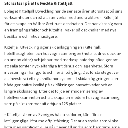
Storsatsar på att utveckla Kittelfjäll
Bolaget Kittelfjäll Utveckling har de senaste åren storsatsat på sina
verksamheter och på att samverka med andra aktörer i Kittelfjäll
för att skapa en hållbar året-runt-destination. Det har visat sig vara
en framgångsfaktor och Kittelfjäll växer så det knakar med nya
besökare och fritidshusägare.
Kittelfjäll Utveckling äger skidanläggningen i Kittelfjäll,
hotellfastigheten och husvagnscampingen (hotellet drivs dock av
en annan aktör) och jobbar med markexploatering både genom
att sälja tomter, nyckelfärdiga fritidshus och lägenheter. Stora
investeringar har gjorts och fler är på gång. Det första steget var
att investera i ett nytt snökanonsystem till skidanläggningen som
både ger bättre kvalité på skidåkningen oavsett väder och en
längre skidsäsong. Efter det följde en modernisering av
hotellverksamheten och att skapa en modern husvagnscamping
som på sikt kommer att erbjuda 125 platser.
– Kittelfjäll är en av Sveriges bästa skidorter, känt för sin
lättillgängliga liftburna offpiståkning. Det är en styrka som vi ska
lyfta men samtidigt vill vi nå ut även till andra som barnfamiljerna