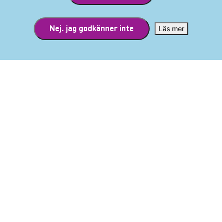
och visa att man är ett besöksmål som har något för alla från
barnfamiljer till skidfantaster.
Nej. jag godkänner inte
Läs mer
Hur ser ni på framtiden för företaget?
Intresset för att besöka Kittelfjäll växer och de har lyckats bredda
sin målgrupp på ett bra sätt. Bolaget har skapat positiv utveckling
både i sin egen verksamhet och Kittelfjäll i stort, genom ett stort
engagemang och bred samverkan med andra företag. Jag är
övertygad om att vi kommer att se en fortsatt positiv utveckling i
framtiden med nya affärsmöjligheter.
Besök hemsida
ANDRA KUNDCASE