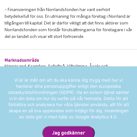
– Finansieringen från Norrlandsfonden har varit oerhört
betydelsefull för oss. En utmaning för många företag i Norrland är
tillgången till kapital. Det är därför viktigt att det finns aktörer som
Norrlandsfonden som förstår förutsättningarna för företagare i vår
del av landet och visar ett stort förtroende.
Marknadsområde
Härnösand, Kramfors, Sollefteå, Vilhelmina, Åsele och
Örnsköldsvik.
Vi är är mån om att du ska känna dig trygg med hur vi
Favoritplats i Norrland
hanterar dina personuppgifter enligt den europeiska
Juniskär utanför Sundsvall där jag är uppvuxen.
dataskyddsförordningen (GDPR). Via en extern tjänst samlar
vi in din data om hur du surfar på vår hemsida. Detta för att
Varför tror ni på kunden?
förbättra och analysera hur våra tjänster används, allt för att
Bolaget har långsiktiga ägare med ett helhetsperspektiv för
skapa en så bra upplevelse som möjligt för dig. Insamlingen
destinationen. De bidrar starkt till hela Kittelfjälls tillväxt och växer
av data gör vi med hjälp av Google Analytics 4.0.
tillsammans med andra aktörer. Kittelfjäll är känt som Sveriges
bästa puderåkning med offpistbackar i toppklass. De senaste åren
Jag godkänner
har ägarna satsat mycket på att nå ut bredare med sin verksamhet