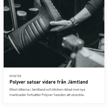
NYHETER
Polyver satsar vidare från Jämtland
Med rötterna i Jämtland och blicken riktad mot nya
marknader fortsätter Polyver Sweden att utveckla...