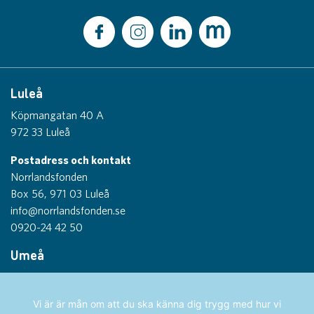
Luleå
Köpmangatan 40 A
972 33 Luleå
Postadress och kontakt
Norrlandsfonden
Box 56, 971 03 Luleå
info@norrlandsfonden.se
0920-24 42 50
Umeå
Thulegatan 1
903 26 Umeå
Vi är är mån om att du ska känna dig trygg med hur vi