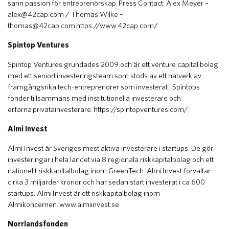
sann passion för entreprenörskap. Press Contact: Alex Meyer –
alex@42cap.com
/ Thomas Wilke –
thomas@42cap.com
https://www.42cap.com/
Spintop Ventures
Spintop Ventures grundades 2009 och är ett venture capital bolag
med ett seniort investeringsteam som stöds av ett nätverk av
framgångsrika tech-entreprenörer som investerat i Spintops
fonder tillsammans med institutionella investerare och
erfarna privatainvesterare. https://spintopventures.com/
Almi Invest
Almi Invest är Sveriges mest aktiva investerare i startups. De gör
investeringar i hela landet via 8 regionala riskkapitalbolag och ett
nationellt riskkapitalbolag inom GreenTech. Almi Invest förvaltar
cirka 3 miljarder kronor och har sedan start investerat i ca 600
startups. Almi Invest är ett riskkapitalbolag inom
Almikoncernen. www.almiinvest.se
Norrlandsfonden