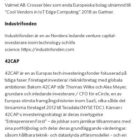
Valmet AB. Crosser blev som enda Europeiska bolag utnämnd till
“Cool Vendors in IoT Edge Computing” 2018 av Gartner.
Industrifonden
Industrifonden är en av Nordens ledande venture capital-
investerare inom technology och life
science. https://industrifonden.com
42CAP
42CAP är en av Europas tech investeringsfonder fokuserad på
tidiga faser. Företaget investerar i teknikföretag med globala
ambitioner. Bakom 42CAP står Thomas Wilke och Alex Meyer,
grundare och inledande investerare / CFO för eCircle, en av
Europas största framgångshistorier inom SaaS, vilka sålde det
lönsamma företaget 2012 till Teradata (NYSE:TDC). Kärnan i
42CAP:s investeringsstrategi är deras övertygelse
“Entreprenören Först” – de jobbar som jämlikar tillsammans med
sina portföljbolag och delar deras grundläggande värderingar;
såsom hållbara teknik- och datastyrda affärsmodeller – och en