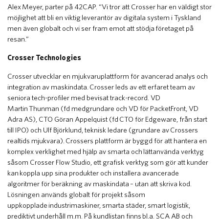
Alex Meyer, parter på 42CAP. “Vi tror att Crosser har en väldigt stor
möjlighet att bli en viktig leverantör av digitala system i Tyskland
men även globalt och vi ser fram emot att stödja företaget på
resan.”
Crosser Technologies
Crosser utvecklar en mjukvaruplattform för avancerad analys och
integration av maskindata. Crosser leds av ett erfaret team av
seniora tech-profiler med bevisat track-record. VD
Martin Thunman (fd medgrundare och VD för PacketFront, VD
Adra AS), CTO Göran Appelquist (fd CTO för Edgeware, från start
till IPO) och Ulf Björklund, teknisk ledare (grundare av Crossers
realtids mjukvara). Crossers plattform är byggd för att hantera en
komplex verklighet med hjälp av smarta och lättanvända verktyg
såsom Crosser Flow Studio, ett grafisk verktyg som gör att kunder
kan koppla upp sina produkter och installera avancerade
algoritmer för beräkning av maskindata – utan att skriva kod.
Lösningen används globalt för projekt såsom
uppkopplade industrimaskiner, smarta städer, smart logistik,
prediktivt underhåll m.m. På kundlistan finns bl.a. SCA AB och