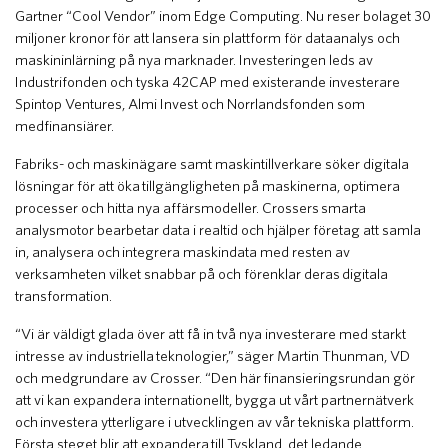
Gartner “Cool Vendor” inom Edge Computing. Nu reser bolaget 30
miljoner kronor för att lansera sin plattform för dataanalys och
maskininlärning på nya marknader. Investeringen leds av
Industrifonden och tyska 42CAP med existerande investerare
Spintop Ventures, Almi Invest och Norrlandsfonden som
medfinansiärer.
Fabriks- och maskinägare samt maskintillverkare söker digitala
lösningar för att öka tillgängligheten på maskinerna, optimera
processer och hitta nya affärsmodeller. Crossers smarta
analysmotor bearbetar data i realtid och hjälper företag att samla
in, analysera och integrera maskindata med resten av
verksamheten vilket snabbar på och förenklar deras digitala
transformation.
“Vi är väldigt glada över att få in två nya investerare med starkt
intresse av industriella teknologier,” säger Martin Thunman, VD
och medgrundare av Crosser. “Den här finansieringsrundan gör
att vi kan expandera internationellt, bygga ut vårt partnernätverk
och investera ytterligare i utvecklingen av vår tekniska plattform.
Första steget blir att expandera till Tyskland, det ledande