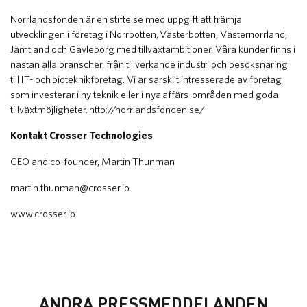
Norrlandsfonden är en stiftelse med uppgift att främja
utvecklingen i företag i Norrbotten, Västerbotten, Västernorrland,
Jämtland och Gävleborg med tillväxtambitioner. Våra kunder finns i
nästan alla branscher, från tillverkande industri och besöksnäring
till IT- och bioteknikföretag. Vi är särskilt intresserade av företag
som investerar i ny teknik eller i nya affärs-områden med goda
tillväxtmöjligheter. http://norrlandsfonden.se/
Kontakt Crosser Technologies
CEO and co-founder, Martin Thunman
martin.thunman@crosser.io
www.crosser.io
ANDRA PRESSMEDDELANDEN