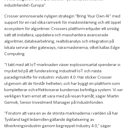
industrilandet i Europa”.
Crosser annonserade nyligen strategin “Bring Your Own AI” med
support för en rad olika ramverk för maskininlärning och ett öppet
ecosystem för algoritmer. Crossers plattform erbjuder ett smidig
sätt att installera, uppdatera och masshantera avancerade
algoritmer, databearbetning, realtidsanalys och integration på
lokala servrar eller gateways, nära maskinerna, vilket kallas Edge
Computing.
“I takt med att IoT-marknaden växer explosionsartat spenderar vi
mycket tid på att fundera kring industriell IoT och nästa
paradigmskifte för industrin: industri 4.0. Här sticker Crosser
ut genom att de förstår helheten, och har byggt en plattform som
kompletterar och effektiviserar kundernas befintliga system. Vi ser
verkligen fram emot att vara med på resan framåt, säger Martin
Gemvik, Senior Investment Manager på Industrifonden.
“Förutom att vara en av de största marknaderna i världen så har
Tyskland tagit ledarrollen gällande digitalisering av
tillverkningsindustrin genom begreppet Industry 4.0,” säger