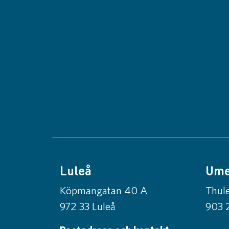
Luleå
Um
Köpmangatan 40 A
Thule
972 33 Luleå
903 