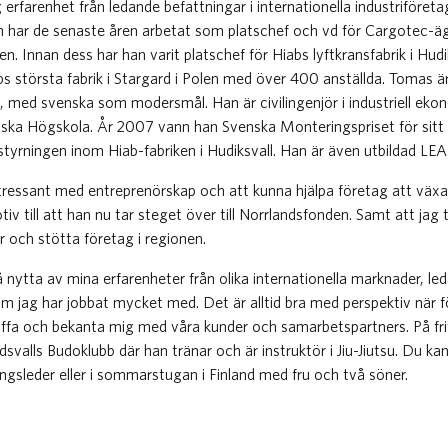
g erfarenhet från ledande befattningar i internationella industriföre
ch har de senaste åren arbetat som platschef och vd för Cargotec-äg
n. Innan dess har han varit platschef för Hiabs lyftkransfabrik i Hu
bs största fabrik i Stargard i Polen med över 400 anställda. Tomas är
k, med svenska som modersmål. Han är civilingenjör i industriell e
niska Högskola. År 2007 vann han Svenska Monteringspriset för sitt
tyrningen inom Hiab-fabriken i Hudiksvall. Han är även utbildad LE
ntressant med entreprenörskap och att kunna hjälpa företag att växa
 till att han nu tar steget över till Norrlandsfonden. Samt att jag 
är och stötta företag i regionen.
 nytta av mina erfarenheter från olika internationella marknader, le
m jag har jobbat mycket med. Det är alltid bra med perspektiv när fö
äffa och bekanta mig med våra kunder och samarbetspartners. På fr
svalls Budoklubb där han tränar och är instruktör i Jiu-Jiutsu. Du k
ngsleder eller i sommarstugan i Finland med fru och två söner.