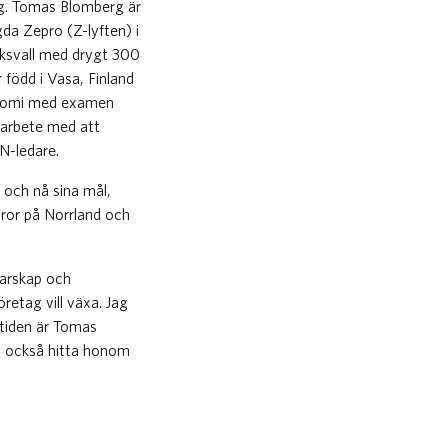
tag. Tomas Blomberg är
da Zepro (Z-lyften) i
diksvall med drygt 300
 född i Vasa, Finland
konomi med examen
 arbete med att
AN-ledare.
 och nå sina mål,
tror på Norrland och
darskap och
retag vill växa. Jag
itiden är Tomas
an också hitta honom