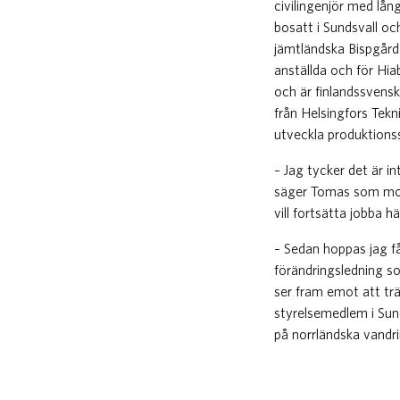
civilingenjör med lån
bosatt i Sundsvall o
jämtländska Bispgårde
anställda och för Hia
och är finlandssvens
från Helsingfors Tek
utveckla produktionss
– Jag tycker det är i
säger Tomas som motiv
vill fortsätta jobba h
– Sedan hoppas jag få
förändringsledning so
ser fram emot att tr
styrelsemedlem i Sund
på norrländska vandri