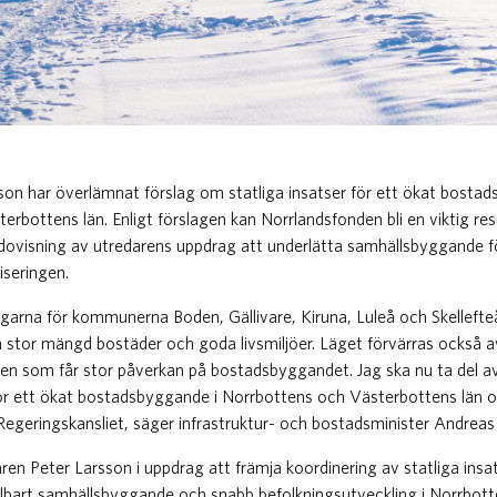
son har överlämnat förslag om statliga insatser för ett ökat bosta
rbottens län. Enligt förslagen kan Norrlandsfonden bli en viktig re
edovisning av utredarens uppdrag att underlätta samhällsbyggande
iseringen.
arna för kommunerna Boden, Gällivare, Kiruna, Luleå och Skellefteå 
 stor mängd bostäder och goda livsmiljöer. Läget förvärras också a
en som får stor påverkan på bostadsbyggandet. Jag ska nu ta del av
 för ett ökat bostadsbyggande i Norrbottens och Västerbottens län 
egeringskansliet, säger infrastruktur- och bostadsminister Andreas
daren Peter Larsson i uppdrag att främja koordinering av statliga ins
llbart samhällsbyggande och snabb befolkningsutveckling i Norrbot