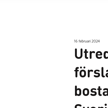
16 februari 2024
Utre
försl
bost