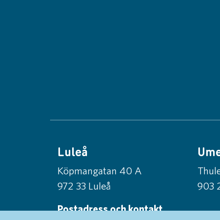
Luleå
Um
Köpmangatan 40 A
Thule
972 33 Luleå
903 
Postadress och kontakt