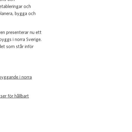
etableringar och
planera, bygga och
ren presenterar nu ett
byggs i norra Sverige.
det som står inför
byggande i norra
er för hållbart