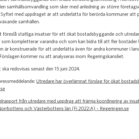
 den samhällsomvandling som sker med anledning av större företags
 Syftet med uppdraget är att underlätta för berörda kommuner att 
h växande samhällen.
t föreslå statliga insatser för ett ökat bostadsbyggande och utreda
 som kompletterar varandra och som kan bidra till att fler bostäder 
en är konstruerade för att underlätta även för andra kommuner i lan
 Förslagen kommer nu att analyseras inom Regeringskansliet.
t ska redovisas senast den 15 juni 2024.
s pressmeddelande:
Utredare har överlämnat förslag för ökat bostads
.se
lrapport från utredare med uppdrag att främja koordinering av insats
orrbottens och Västerbottens län (Fi 2022:A) – Regeringen.se