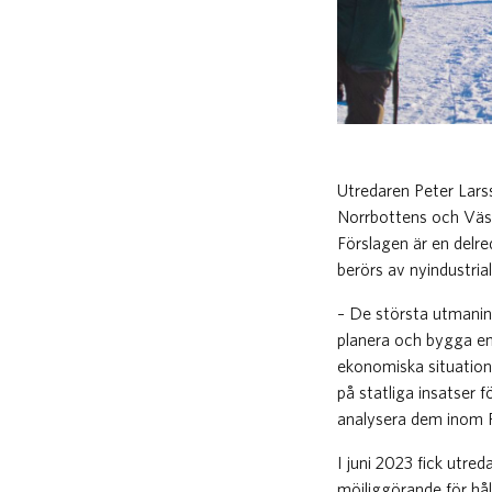
Utredaren Peter Lars
Norrbottens och Väste
Förslagen är en delr
berörs av nyindustrial
– De största utmaning
planera och bygga en
ekonomiska situation
på statliga insatser
analysera dem inom R
I juni 2023 fick utre
möjliggörande för hå