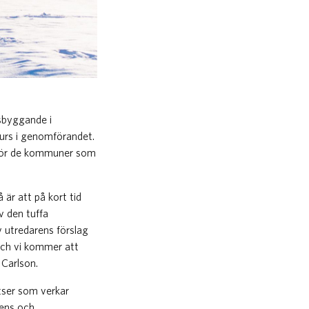
dsbyggande i
surs i genomförandet.
 för de kommuner som
är att på kort tid
v den tuffa
 utredarens förslag
och vi kommer att
 Carlson.
atser som verkar
tens och