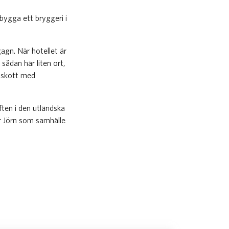
bygga ett bryggeri i
gagn. När hotellet är
sådan här liten ort,
llskott med
ften i den utländska
ör Jörn som samhälle