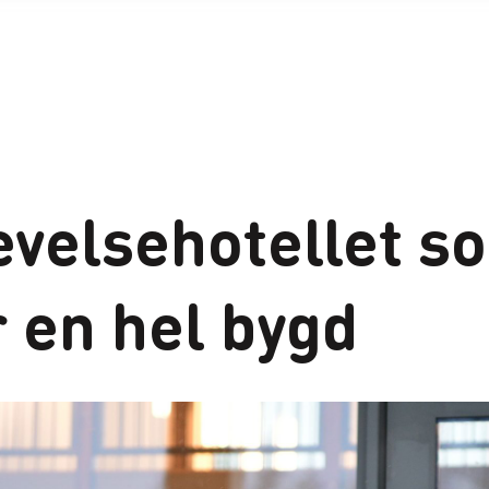
evelsehotellet s
r en hel bygd