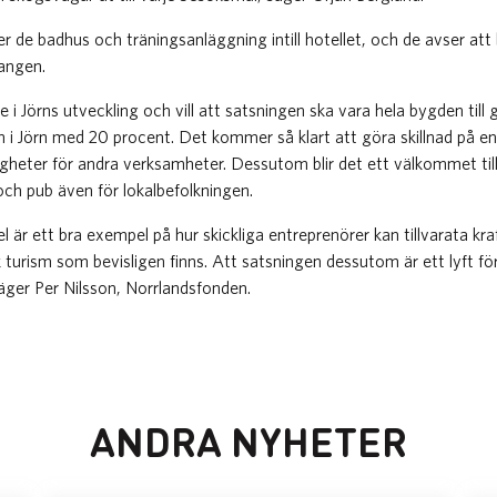
de badhus och träningsanläggning intill hotellet, och de avser att 
rangen.
i Jörns utveckling och vill att satsningen ska vara hela bygden till 
en i Jörn med 20 procent. Det kommer så klart att göra skillnad på en 
igheter för andra verksamheter. Dessutom blir det ett välkommet ti
ch pub även för lokalbefolkningen.
l är ett bra exempel på hur skickliga entreprenörer kan tillvarata kra
k turism som bevisligen finns. Att satsningen dessutom är ett lyft f
säger Per Nilsson, Norrlandsfonden.
ANDRA NYHETER