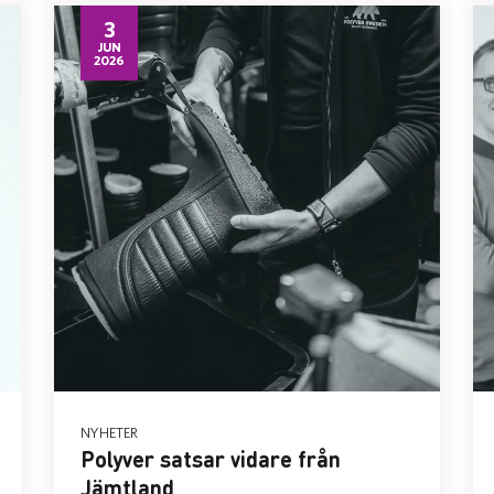
3
JUN
2026
NYHETER
Polyver satsar vidare från
Jämtland