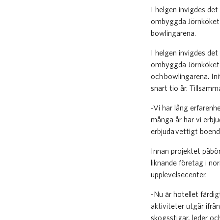
I helgen invigdes de
ombyggda Jörnköket so
bowlingarena.
I helgen invigdes de
ombyggda Jörnköket so
och bowlingarena. Ini
snart tio år. Tillsam
-Vi har lång erfarenhe
många år har vi erbju
erbjuda vettigt boend
Innan projektet påb
liknande företag i no
upplevelsecenter.
-Nu är hotellet färdi
aktiviteter utgår ifr
skogsstigar, leder oc