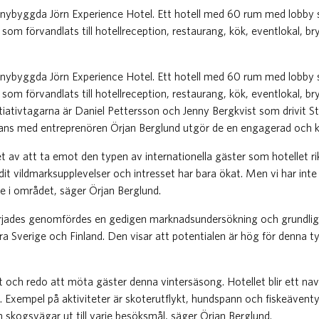
t nybyggda Jörn Experience Hotel. Ett hotell med 60 rum med lobby 
m förvandlats till hotellreception, restaurang, kök, eventlokal, br
t nybyggda Jörn Experience Hotel. Ett hotell med 60 rum med lobby 
m förvandlats till hotellreception, restaurang, kök, eventlokal, br
tiativtagarna är Daniel Pettersson och Jenny Bergkvist som drivit Sto
mans med entreprenören Örjan Berglund utgör de en engagerad och kra
t av att ta emot den typen av internationella gäster som hotellet rikt
dit vildmarksupplevelser och intresset har bara ökat. Men vi har inte
e i området, säger Örjan Berglund.
örjades genomfördes en gedigen marknadsundersökning och grundlig
rra Sverige och Finland. Den visar att potentialen är hög för denna t
gt och redo att möta gäster denna vintersäsong. Hotellet blir ett nav 
ån. Exempel på aktiviteter är skoterutflykt, hundspann och fiskeäventy
h skogsvägar ut till varje besöksmål, säger Örjan Berglund.