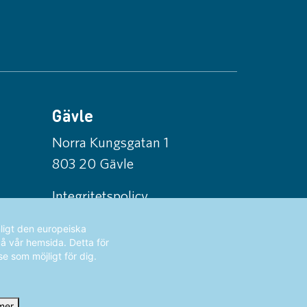
Gävle
Norra Kungsgatan 1
803 20 Gävle
Integritetspolicy
ligt den europeiska
på vår hemsida. Detta för
se som möjligt för dig.
mer