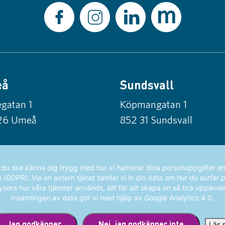
eå
Sundsvall
gatan 1
Köpmangatan 1
26 Umeå
852 31 Sundsvall
t du ska känna dig trygg med hur vi hanterar dina personuppgifter en
GDPR). Via en extern tjänst samlar vi in din data om hur du surfar 
ysera hur våra tjänster används, allt för att skapa en så bra upplevel
Insamlingen av data gör vi med hjälp av Google Analytics 4.0.
Jag godkänner
Nej. jag godkänner inte
Läs 