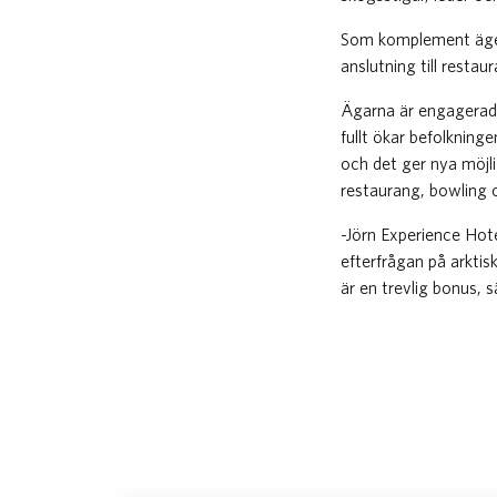
Som komplement äger 
anslutning till restau
Ägarna är engagerade 
fullt ökar befolkning
och det ger nya möjl
restaurang, bowling o
-Jörn Experience Hote
efterfrågan på arktis
är en trevlig bonus, 