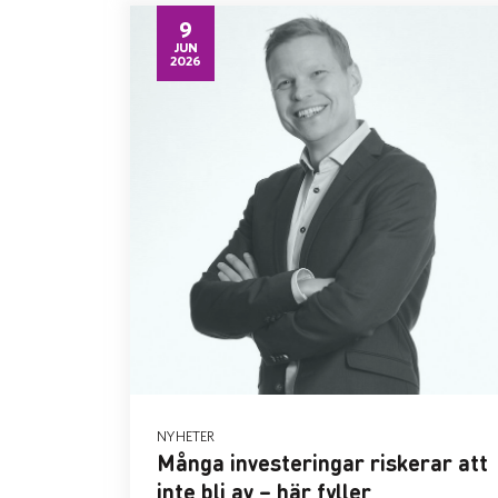
9
JUN
2026
NYHETER
Många investeringar riskerar att
inte bli av – här fyller