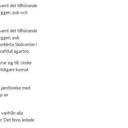
samt det tillhörande
yggeri, pub och
samt det tillhörande
yggeri, pub
rklinta Skidcenter i
ftfull ägartrio.
ar sig till. Under
 tidigare kunnat
 jämförelse med
yp av
varifrån alla
r. Det finns ledade