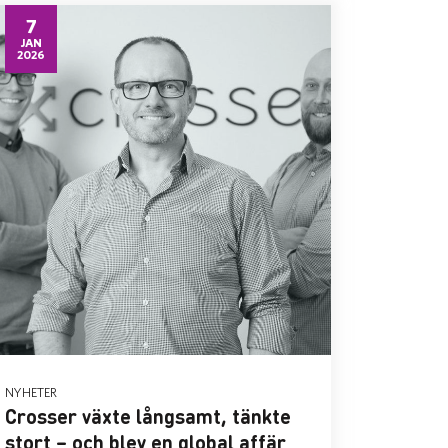
7
JAN
2026
NYHETER
Crosser växte långsamt, tänkte
stort – och blev en global affär