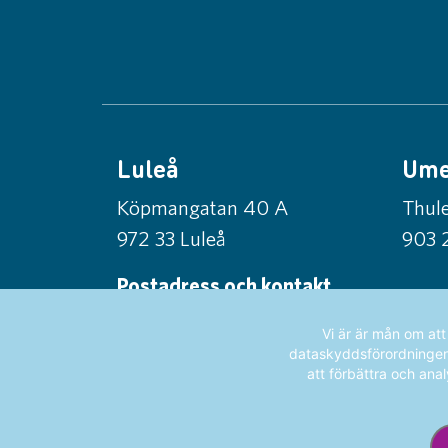
Luleå
Um
Köpmangatan 40 A
Thule
972 33 Luleå
903 
Postadress och kontakt
Norrlandsfonden
Vi är är mån om at
Box 56, 971 03 Luleå
dataskyddsförordningen (
att förbättra och anal
info@norrlandsfonden.se
0920-24 42 50