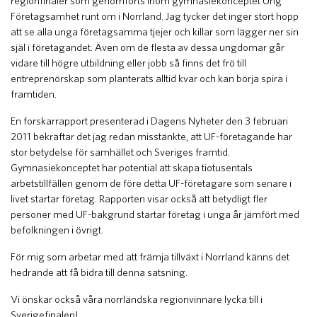
regionfinaler som genomförts inom gymnasiekonceptet Ung
Företagsamhet runt om i Norrland. Jag tycker det inger stort hopp
att se alla unga företagsamma tjejer och killar som lägger ner sin
själ i företagandet. Även om de flesta av dessa ungdomar går
vidare till högre utbildning eller jobb så finns det frö till
entreprenörskap som planterats alltid kvar och kan börja spira i
framtiden.
En forskarrapport presenterad i Dagens Nyheter den 3 februari
2011 bekräftar det jag redan misstänkte, att UF-företagande har
stor betydelse för samhället och Sveriges framtid.
Gymnasiekonceptet har potential att skapa tiotusentals
arbetstillfällen genom de före detta UF-företagare som senare i
livet startar företag. Rapporten visar också att betydligt fler
personer med UF-bakgrund startar företag i unga år jämfört med
befolkningen i övrigt.
För mig som arbetar med att främja tillväxt i Norrland känns det
hedrande att få bidra till denna satsning.
Vi önskar också våra norrländska regionvinnare lycka till i
Sverigefinalen!