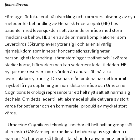
finansiärerna.
Företaget är fokuserat på utveckling och kommersialisering av nya
metoder för behandling av Hepatisk Encefalopati (HE) hos
patienter med leversjukdom, ett växande område med stora
medicinska behov. HE är en av de primära komplikationer som
Levercirros (Skrumplever) yttrar sig i och är en allvarlig
hjärnsjukdom som innebär koncentrationssvårigheter,
personlighetsförändring, sömnstörningar, trötthet och i svårare
stadier koma, hjärnödem och kan sedemera leda till döden. HE
nyttjar mer resurser inom vården än andra sätt på vilka
leversjukdom yttrar sig. De senaste årtiondena har det kommit
mycket få nya uppfinningar inom detta område och Umecrine
Cognitions teknologi representerar ett helt nytt sätt att närma sig
det hela. Om detta leder till ett läkemedel skulle det vara av stort
värde för patienter och en kommersiell produkt av mycket stort
värde.
– Umecrine Cognitions teknologi innebär ett helt nytt angreppssätt
att minska GABA-receptor medierad inhibering av signalerna i
hjärnan. Nu har vi också börjat titta på andra användningsområden