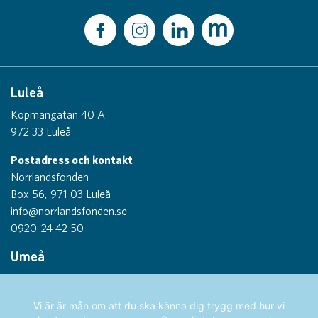
Luleå
Köpmangatan 40 A
972 33 Luleå
Postadress och kontakt
Norrlandsfonden
Box 56, 971 03 Luleå
info@norrlandsfonden.se
0920-24 42 50
Umeå
Thulegatan 1
903 26 Umeå
Vi är är mån om att du ska känna dig trygg med hur vi