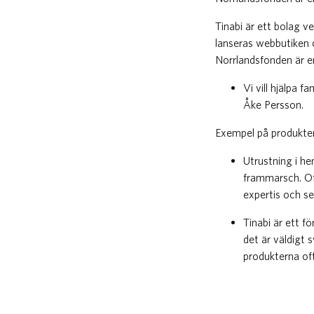
Tinabi är ett bolag 
lanseras webbutiken 
Norrlandsfonden är en
Vi vill hjälpa f
Åke Persson.
Exempel på produkter
Utrustning i h
frammarsch. Oft
expertis och se
Tinabi är ett f
det är väldigt 
produkterna of