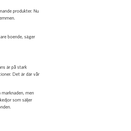
nnande produkter. Nu
 hemmen.
ligare boende, säger
ns är på stark
ioner. Det är där vår
 på marknaden, men
kkedjor som säljer
onden.