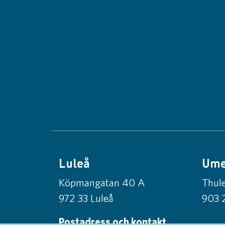
Luleå
Um
Köpmangatan 40 A
Thule
972 33 Luleå
903 
Postadress och kontakt