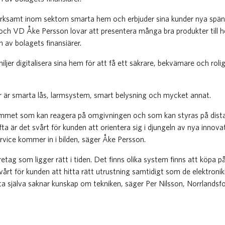
verksamt inom sektorn smarta hem och erbjuder sina kunder nya spä
och VD Åke Persson lovar att presentera många bra produkter till
 av bolagets finansiärer.
amiljer digitalisera sina hem för att få ett säkrare, bekvämare och ro
 är smarta lås, larmsystem, smart belysning och mycket annat.
emmet som kan reagera på omgivningen och som kan styras på dista
a är det svårt för kunden att orientera sig i djungeln av nya innovat
rvice kommer in i bilden, säger Åke Persson.
öretag som ligger rätt i tiden. Det finns olika system finns att köpa
svårt för kunden att hitta rätt utrustning samtidigt som de elektroni
ta själva saknar kunskap om tekniken, säger Per Nilsson, Norrlandsf