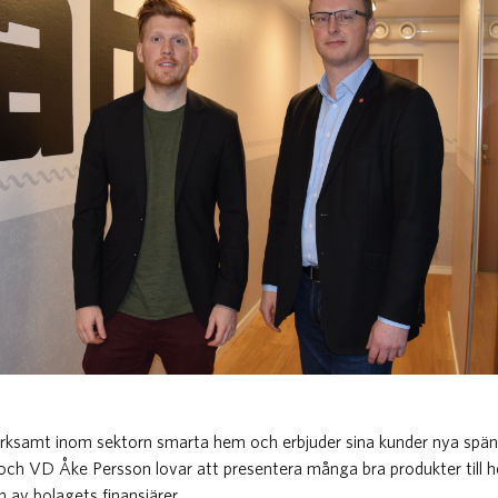
verksamt inom sektorn smarta hem och erbjuder sina kunder nya spä
och VD Åke Persson lovar att presentera många bra produkter till
 av bolagets finansiärer.