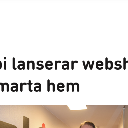
bi lanserar webs
smarta hem