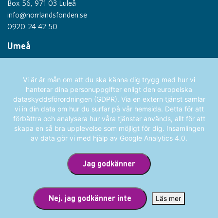
Box 56, 971 03 Luleå
info@norrlandsfonden.se
0920-24 42 50
Umeå
Thulegatan 1
903 26 Umeå
Vi är är mån om att du ska känna dig trygg med hur vi
hanterar dina personuppgifter enligt den europeiska
Sundsvall
dataskyddsförordningen (GDPR). Via en extern tjänst samlar
Köpmangatan 1
vi in din data om hur du surfar på vår hemsida. Detta för att
852 31 Sundsvall
förbättra och analysera hur våra tjänster används, allt för att
skapa en så bra upplevelse som möjligt för dig. Insamlingen
Gävle
av data gör vi med hjälp av Google Analytics 4.0.
Norra Kungsgatan 1
Jag godkänner
803 20 Gävle
Integritetspolicy
Nej. jag godkänner inte
Läs mer