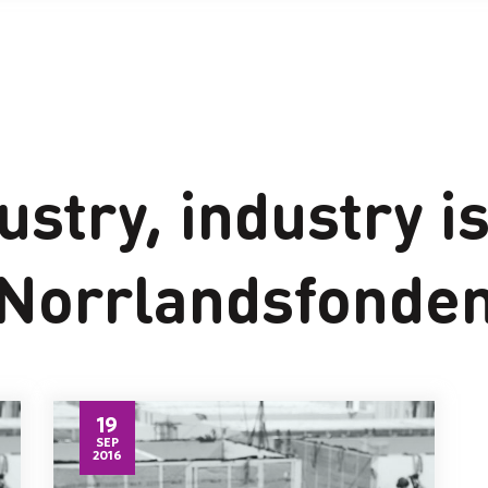
ustry, industry i
Norrlandsfonde
19
SEP
2016