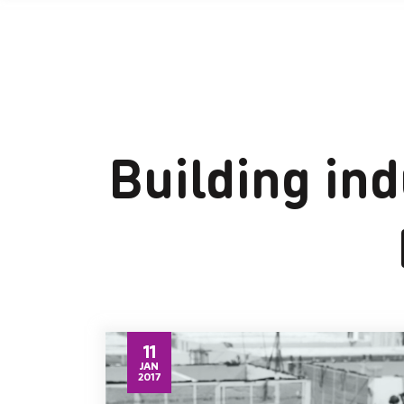
Building ind
11
JAN
2017