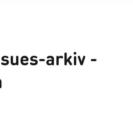
ssues-arkiv -
n