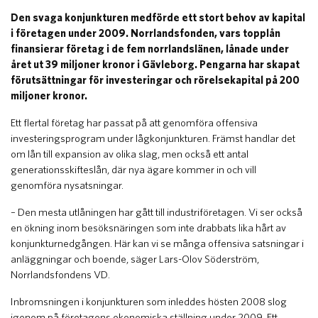
Den svaga konjunkturen medförde ett stort behov av kapital
i företagen under 2009. Norrlandsfonden, vars topplån
finansierar företag i de fem norrlandslänen, lånade under
året ut 39 miljoner kronor i Gävleborg. Pengarna har skapat
förutsättningar för investeringar och rörelsekapital på 200
miljoner kronor.
Ett flertal företag har passat på att genomföra offensiva
investeringsprogram under lågkonjunkturen. Främst handlar det
om lån till expansion av olika slag, men också ett antal
generationsskifteslån, där nya ägare kommer in och vill
genomföra nysatsningar.
– Den mesta utlåningen har gått till industriföretagen. Vi ser också
en ökning inom besöksnäringen som inte drabbats lika hårt av
konjunkturnedgången. Här kan vi se många offensiva satsningar i
anläggningar och boende, säger Lars-Olov Söderström,
Norrlandsfondens VD.
Inbromsningen i konjunkturen som inleddes hösten 2008 slog
igenom på företagens ekonomiska ställning under 2009. Ett