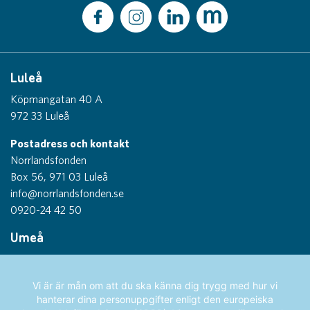
Luleå
Köpmangatan 40 A
972 33 Luleå
Postadress och kontakt
Norrlandsfonden
Box 56, 971 03 Luleå
info@norrlandsfonden.se
0920-24 42 50
Umeå
Thulegatan 1
903 26 Umeå
Vi är är mån om att du ska känna dig trygg med hur vi
hanterar dina personuppgifter enligt den europeiska
Sundsvall