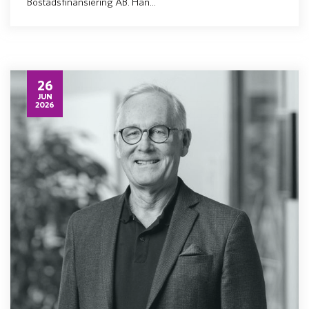
Bostadsfinansiering AB. Han...
26
JUN
2026