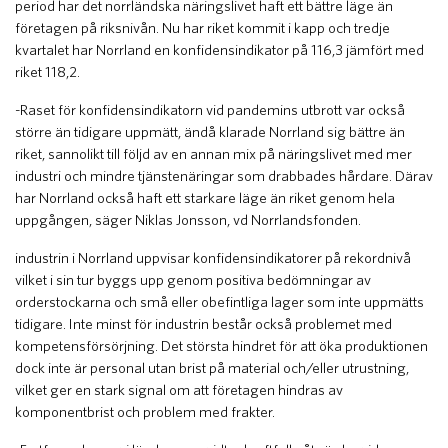
period har det norrländska näringslivet haft ett bättre läge än
företagen på riksnivån. Nu har riket kommit i kapp och tredje
kvartalet har Norrland en konfidensindikator på 116,3 jämfört med
riket 118,2.
-Raset för konfidensindikatorn vid pandemins utbrott var också
större än tidigare uppmätt, ändå klarade Norrland sig bättre än
riket, sannolikt till följd av en annan mix på näringslivet med mer
industri och mindre tjänstenäringar som drabbades hårdare. Därav
har Norrland också haft ett starkare läge än riket genom hela
uppgången, säger Niklas Jonsson, vd Norrlandsfonden.
industrin i Norrland uppvisar konfidensindikatorer på rekordnivå
vilket i sin tur byggs upp genom positiva bedömningar av
orderstockarna och små eller obefintliga lager som inte uppmätts
tidigare. Inte minst för industrin består också problemet med
kompetensförsörjning. Det största hindret för att öka produktionen
dock inte är personal utan brist på material och/eller utrustning,
vilket ger en stark signal om att företagen hindras av
komponentbrist och problem med frakter.