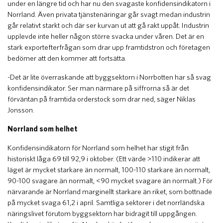
under en längre tid och har nu den svagaste konfidensindikatorn i
Norrland. Även privata tjänstenäringar går svagt medan industrin
går relativt starkt och där ser kurvan ut att gå rakt uppåt. Industrin
upplevde inte heller någon större svacka under våren. Det är en
stark exportefterfrågan som drar upp framtidstron och företagen
bedömer att den kommer att fortsätta.
-Det är lite överraskande att byggsektorn i Norrbotten har så svag
konfidensindikator. Ser man närmare på siffrorna så är det
förväntan på framtida orderstock som drar ned, säger Niklas
Jonsson.
Norrland som helhet
Konfidensindikatorn för Norrland som helhet har stigit från
historiskt låga 69 till 92,9 i oktober. (Ett värde >110 indikerar att
läget är mycket starkare än normalt, 100-110 starkare än normalt,
90-100 svagare än normalt, <90 mycket svagare än normalt.) För
närvarande är Norrland marginellt starkare än riket, som bottnade
på mycket svaga 61,2 i april. Samtliga sektorer i det norrländska
näringslivet förutom byggsektorn har bidragit till uppgången.