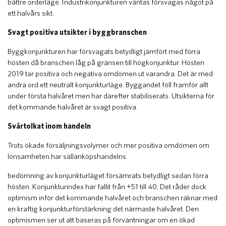
bättre orderläge. Industrikonjunkturen väntas försvagas något på
ett halvårs sikt.
Svagt positiva utsikter i byggbranschen
Byggkonjunkturen har försvagats betydligt jämfört med förra
hösten då branschen låg på gränsen till högkonjunktur. Hösten
2019 tar positiva och negativa omdömen ut varandra. Det är med
andra ord ett neutralt konjunkturläge. Byggandet föll framför allt
under första halvåret men har därefter stabiliserats. Utsikterna för
det kommande halvåret är svagt positiva.
Svårtolkat inom handeln
Trots ökade försäljningsvolymer och mer positiva omdömen om
lönsamheten har sällanköpshandelns
bedömning av konjunkturläget försämrats betydligt sedan förra
hösten. Konjunkturindex har fallit från +51 till ±0. Det råder dock
optimism inför det kommande halvåret och branschen räknar med
en kraftig konjunkturförstärkning det närmaste halvåret. Den
optimismen ser ut att baseras på förväntningar om en ökad