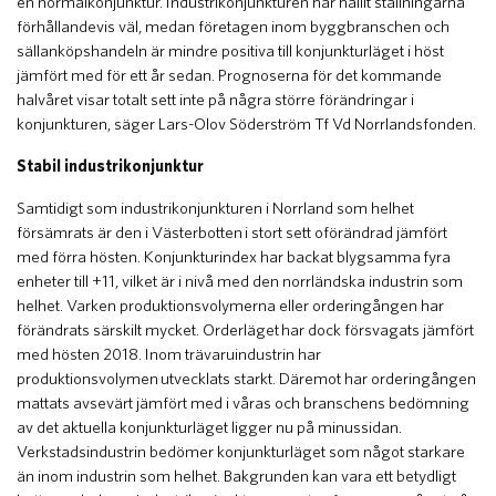
en normalkonjunktur. Industrikonjunkturen har hållit ställningarna
förhållandevis väl, medan företagen inom byggbranschen och
sällanköpshandeln är mindre positiva till konjunkturläget i höst
jämfört med för ett år sedan. Prognoserna för det kommande
halvåret visar totalt sett inte på några större förändringar i
konjunkturen, säger Lars-Olov Söderström Tf Vd Norrlandsfonden.
Stabil industrikonjunktur
Samtidigt som industrikonjunkturen i Norrland som helhet
försämrats är den i Västerbotten i stort sett oförändrad jämfört
med förra hösten. Konjunkturindex har backat blygsamma fyra
enheter till +11, vilket är i nivå med den norrländska industrin som
helhet. Varken produktionsvolymerna eller orderingången har
förändrats särskilt mycket. Orderläget har dock försvagats jämfört
med hösten 2018. Inom trävaruindustrin har
produktionsvolymen utvecklats starkt. Däremot har orderingången
mattats avsevärt jämfört med i våras och branschens bedömning
av det aktuella konjunkturläget ligger nu på minussidan.
Verkstadsindustrin bedömer konjunkturläget som något starkare
än inom industrin som helhet. Bakgrunden kan vara ett betydligt