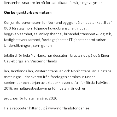
lönsamhet snarare än på fortsatt ökade försäljningsvolymer.
Om konjunkturbarometern
Konjunkturbarometern för Norrland bygger på en postenkät till ca 1
000 företag inom följande huvudbranscher: industri,
byggverksamhet, sällanköpshandel, bilhandel, transport & logistik,
fastighetsverksamhet, företagstjänster, IT-tjänster samt turism.
Undersökningen, som ger en
totalbild för hela Norrland, har dessutom brutits ned på de 5 länen
Gävleborgs län, Västernorrlands
län, Jämtlands län, Västerbottens län och Norrbottens län. Höstens
mätningar – där svaren från företagen samlats in under
september och början av oktober – avser utfall för första halvåret
2018, en nulägesbeskrivning för hösten i år och en
prognos för första halvåret 2020.
Hela rapporten hittar du på
www.norrlandsfonden.se