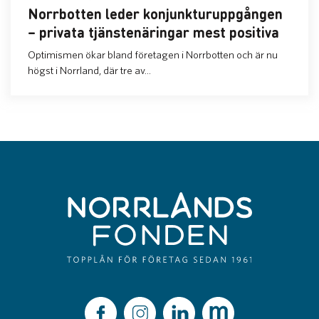
Norrbotten leder konjunkturuppgången
– privata tjänstenäringar mest positiva
Optimismen ökar bland företagen i Norrbotten och är nu
högst i Norrland, där tre av...