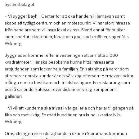
Systembolaget.
– Vi bygger Bayhill Center för att öka handeln i Hemavan samt
skapa ett tydligt centrum och en mötespunkt. Vi har stort intresse
från handlare som vill hyra lokal av oss. Bland annat för butiker
inom sportartiklar, kläder, tobak och godis och möbler, säger Nils
Wikberg.
Byggnaden kommer efter investeringen att omfatta 3 000
kvadratmeter. Här ska besökarna kunna hitta intressanta
erbjudanden som lockar hela familjen. En satsning på varor som
attraherar norska kunder är också viktig eftersom Hemavan lockar
många norska besökare och fritidshusägare. En restaurang som
också säljer delikatesser över disk är en viktig komponent i
gallerian.
– Vi vill att kunderna ska trivas i vår galleria och här är tillgången på
fika och mat viktig. En mätt kund är en bra kund, skrattar Nils
Wikberg.
Omsättningen inom detaljhandeln ökade i Storumans kommun