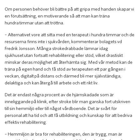
Om personen behöver bli bättre på att gripa med handen skapar vi
en förutsättning, en motiverande så att man kan träna
hundra timmar utan att tröttna.
– Alternativet vore att sitta med en terapeut i hundra timmar och de
resurserna finns inte i sjukvården, kommenterar bolagets vd
Fredrik Jonsson. Många strokedrabbade lämnar idag
sjukhuset utan fortsatt rehabilitering eller stöd, vilket drastiskt
minskar deras möjlighet att återhämta sig. Med vår metod kan de
träna på egen hand och få stöd av terapeuten ett par gången i
veckan, digitalt på distans och därmed bli mer självständiga,
delaktiga och kan återgå till arbete och ett rikt liv.
Det är endast några procent av de hjärnskadade som är
inneliggande på klinik, efter stroke blir man ganska fort utskriven
till sin hemmiljö eller till något vårdboende. Det är svårt för
personal att ha tid och att få utbildning och kunskap för att bedriva
effektiv rehabilitering.
– Hemmiljön är bra för rehabiliteringen, den är trygg, man är