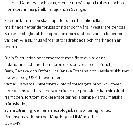
sjukhus, Danderyd och Kalix, men är nu på väg att rullas ut och ska
inom kort finnas på allt fler sjukhus i Sverige.
– Sedan kommer vi skala upp för den internationella
marknaden efter de förutsättningar som våra investerare ger oss.
Stroke är ett globalt hälsoproblem som drabbar var sjätte person i
världen. Alla sjukhus vårdar strokedrabbade och marknaden är
enorm.
Brain Stimulation har samarbete med flera av världens
ledande institutioner för neurorehab; universiteten i Zürich,
Bern, Geneve och Oxford, i italienska Toscana och Kesslersjukhuset
i New Jersey, USA. I november
väntar Harvards universitetsklinik på företagets produkt. Utöver
stroke finns det flera andra områden där produkten kan bli aktuell i
framtiden, förutom strokerehabilitering: exempelvis traumatiska
hjärnskador,
synfältsträning, demens, neurologisk rehabilitering för tex
Parkinsons sjukdom och långdragna tillstånd efter
Covid-19.