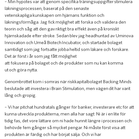
– Min hypotes var att genom specifika träningsuppgifter stimulera
läkningsprocessen, baserat på den senaste
vetenskapliga kunskapen om hjärnans funktion och
läkningsförmåga. Jag fick möjlighet att forska och validera den
teorin och såg att den gav riktigt bra effekt även på kroniskt
hjärnskadade efter stroke. Sedan blev jag headhuntad av Uminova
Innovation och Umeå Biotech Incubator, och startade bolaget
samtidigt som jag fortsatte jobba heltid som läkare och forskare.
Det är först i år som jag fått möjlighet
att fokusera på bolaget och de produkter som nu kan komma
ut och göra nytta.
Genombrottet kom i somras när riskkapitalbolaget Backing Minds
beslutade att investera i Brain Stimulation, men vägen dit har varit
lång och gropig.
– Vi har pitchat hundratals gånger för banker, investerare etc för att
kunna utveckla produkterna, men alla har sagt: Ni är i en lite för
tidig fas, det vore lättare om ni hade hunnit längre i processen och
behövde fem gånger så mycket pengar. Ni måste först visa att
produkten är färdig och har börjat sälja. Och vi har