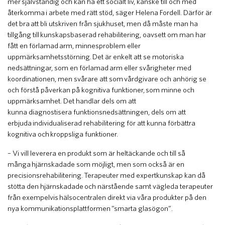
mer självständig och kan ha ett socialt liv, kanske till och med
återkomma i arbete med rätt stöd, säger Helena Fordell. Därför är
det bra att bli utskriven från sjukhuset, men då måste man ha
tillgång till kunskapsbaserad rehabilitering, oavsett om man har
fått en förlamad arm, minnesproblem eller
uppmärksamhetsstörning. Det är enkelt att se motoriska
nedsättningar, som en förlamad arm eller svårigheter med
koordinationen, men svårare att som vårdgivare och anhörig se
och förstå påverkan på kognitiva funktioner, som minne och
uppmärksamhet. Det handlar dels om att
kunna diagnostisera funktionsnedsättningen, dels om att
erbjuda individualiserad rehabilitering för att kunna förbättra
kognitiva och kroppsliga funktioner.
– Vi vill leverera en produkt som är heltäckande och till så
många hjärnskadade som möjligt, men som också är en
precisionsrehabilitering. Terapeuter med expertkunskap kan då
stötta den hjärnskadade och närstående samt vägleda terapeuter
från exempelvis hälsocentralen direkt via våra produkter på den
nya kommunikationsplattformen ”smarta glasögon”.