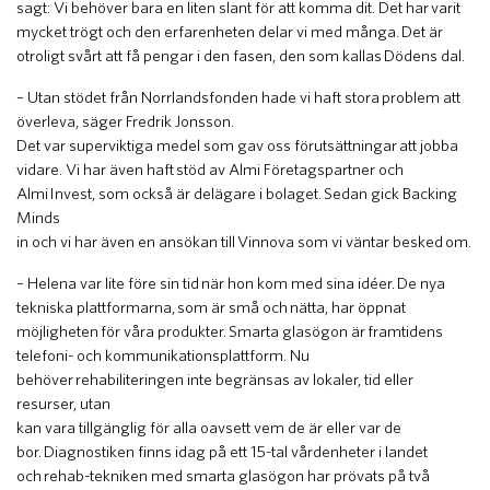
sagt: Vi behöver bara en liten slant för att komma dit. Det har varit
mycket trögt och den erfarenheten delar vi med många. Det är
otroligt svårt att få pengar i den fasen, den som kallas Dödens dal.
– Utan stödet från Norrlandsfonden hade vi haft stora problem att
överleva, säger Fredrik Jonsson.
Det var superviktiga medel som gav oss förutsättningar att jobba
vidare. Vi har även haft stöd av Almi Företagspartner och
Almi Invest, som också är delägare i bolaget. Sedan gick Backing
Minds
in och vi har även en ansökan till Vinnova som vi väntar besked om.
– Helena var lite före sin tid när hon kom med sina idéer. De nya
tekniska plattformarna, som är små och nätta, har öppnat
möjligheten för våra produkter. Smarta glasögon är framtidens
telefoni- och kommunikationsplattform. Nu
behöver rehabiliteringen inte begränsas av lokaler, tid eller
resurser, utan
kan vara tillgänglig för alla oavsett vem de är eller var de
bor. Diagnostiken finns idag på ett 15-tal vårdenheter i landet
och rehab-tekniken med smarta glasögon har prövats på två