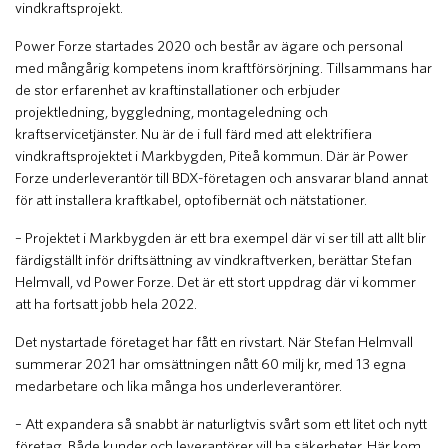
vindkraftsprojekt.
Power Forze startades 2020 och består av ägare och personal
med mångårig kompetens inom kraftförsörjning. Tillsammans har
de stor erfarenhet av kraftinstallationer och erbjuder
projektledning, byggledning, montageledning och
kraftservicetjänster. Nu är de i full färd med att elektrifiera
vindkraftsprojektet i Markbygden, Piteå kommun. Där är Power
Forze underleverantör till BDX-företagen och ansvarar bland annat
för att installera kraftkabel, optofibernät och nätstationer.
– Projektet i Markbygden är ett bra exempel där vi ser till att allt blir
färdigställt inför driftsättning av vindkraftverken, berättar Stefan
Helmvall, vd Power Forze. Det är ett stort uppdrag där vi kommer
att ha fortsatt jobb hela 2022.
Det nystartade företaget har fått en rivstart. När Stefan Helmvall
summerar 2021 har omsättningen nått 60 milj kr, med 13 egna
medarbetare och lika många hos underleverantörer.
– Att expandera så snabbt är naturligtvis svårt som ett litet och nytt
företag. Både kunder och leverantörer vill ha säkerheter. Här kom