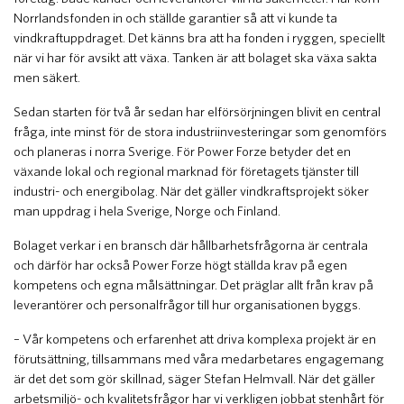
Norrlandsfonden in och ställde garantier så att vi kunde ta
vindkraftuppdraget. Det känns bra att ha fonden i ryggen, speciellt
när vi har för avsikt att växa. Tanken är att bolaget ska växa sakta
men säkert.
Sedan starten för två år sedan har elförsörjningen blivit en central
fråga, inte minst för de stora industriinvesteringar som genomförs
och planeras i norra Sverige. För Power Forze betyder det en
växande lokal och regional marknad för företagets tjänster till
industri- och energibolag. När det gäller vindkraftsprojekt söker
man uppdrag i hela Sverige, Norge och Finland.
Bolaget verkar i en bransch där hållbarhetsfrågorna är centrala
och därför har också Power Forze högt ställda krav på egen
kompetens och egna målsättningar. Det präglar allt från krav på
leverantörer och personalfrågor till hur organisationen byggs.
– Vår kompetens och erfarenhet att driva komplexa projekt är en
förutsättning, tillsammans med våra medarbetares engagemang
är det det som gör skillnad, säger Stefan Helmvall. När det gäller
arbetsmiljö- och kvalitetsfrågor har vi verkligen jobbat stenhårt för