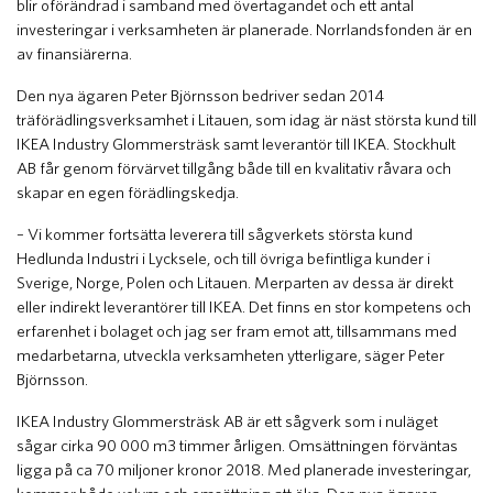
blir oförändrad i samband med övertagandet och ett antal
investeringar i verksamheten är planerade. Norrlandsfonden är en
av finansiärerna.
Den nya ägaren Peter Björnsson bedriver sedan 2014
träförädlingsverksamhet i Litauen, som idag är näst största kund till
IKEA Industry Glommersträsk samt leverantör till IKEA. Stockhult
AB får genom förvärvet tillgång både till en kvalitativ råvara och
skapar en egen förädlingskedja.
– Vi kommer fortsätta leverera till sågverkets största kund
Hedlunda Industri i Lycksele, och till övriga befintliga kunder i
Sverige, Norge, Polen och Litauen. Merparten av dessa är direkt
eller indirekt leverantörer till IKEA. Det finns en stor kompetens och
erfarenhet i bolaget och jag ser fram emot att, tillsammans med
medarbetarna, utveckla verksamheten ytterligare, säger Peter
Björnsson.
IKEA Industry Glommersträsk AB är ett sågverk som i nuläget
sågar cirka 90 000 m3 timmer årligen. Omsättningen förväntas
ligga på ca 70 miljoner kronor 2018. Med planerade investeringar,