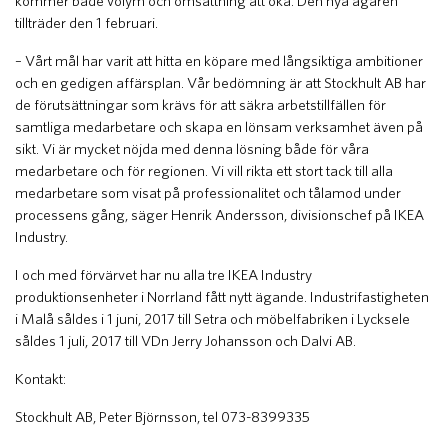
kommer både volym och omsättning att öka. Den nya ägaren
tillträder den 1 februari.
– Vårt mål har varit att hitta en köpare med långsiktiga ambitioner
och en gedigen affärsplan. Vår bedömning är att Stockhult AB har
de förutsättningar som krävs för att säkra arbetstillfällen för
samtliga medarbetare och skapa en lönsam verksamhet även på
sikt. Vi är mycket nöjda med denna lösning både för våra
medarbetare och för regionen. Vi vill rikta ett stort tack till alla
medarbetare som visat på professionalitet och tålamod under
processens gång, säger Henrik Andersson, divisionschef på IKEA
Industry.
I och med förvärvet har nu alla tre IKEA Industry
produktionsenheter i Norrland fått nytt ägande. Industrifastigheten
i Malå såldes i 1 juni, 2017 till Setra och möbelfabriken i Lycksele
såldes 1 juli, 2017 till VDn Jerry Johansson och Dalvi AB.
Kontakt:
Stockhult AB, Peter Björnsson, tel 073-8399335