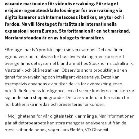
växande marknaden för videoövervakning. Företaget
erbjuder egenutvecklade lösningar för övervakning via
digitalkameror och Internetaccess i butiker, av ytor och i
fordon. Nu vill företaget fortsätta sin internationella
expansion i norra Europa. Storbritannien är en het marknad.
Norrlandsfonden är en av bolagets finansiärer.
Företaget har två produktlinjer i sin verksamhet. Det ena är en
egenutvecklad mjukvara för bussövervakning med kameror. I
Sverige finns det systemet bland annat hos Stockholms Lokaltrafik,
Västtrafik och Skånetrafiken. Observits andra produktlinje är en
tjänst för övervakning och intelligent videoanalys. Detta kan
exempelvis användas av butiker, delvis för övervakning, men
också för Business Intelligence, tex att se hur kunderna i butiken rör
sig under sina shoppingrundor. Detta är värdefull information för
hur butiken ska inredas och presenteras för kunden.
– Möjligheterna för vår digitala teknik är många. När informationen
går att datorbearbeta kan stora mängder analyseras utifrån de
mest skiftande behov, säger Lars Flodén, VD Observit.