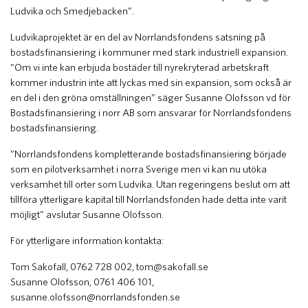
Ludvika och Smedjebacken”.
Ludvikaprojektet är en del av Norrlandsfondens satsning på
bostadsfinansiering i kommuner med stark industriell expansion.
”Om vi inte kan erbjuda bostäder till nyrekryterad arbetskraft
kommer industrin inte att lyckas med sin expansion, som också är
en del i den gröna omställningen” säger Susanne Olofsson vd för
Bostadsfinansiering i norr AB som ansvarar för Norrlandsfondens
bostadsfinansiering.
”Norrlandsfondens kompletterande bostadsfinansiering började
som en pilotverksamhet i norra Sverige men vi kan nu utöka
verksamhet till orter som Ludvika. Utan regeringens beslut om att
tillföra ytterligare kapital till Norrlandsfonden hade detta inte varit
möjligt” avslutar Susanne Olofsson.
För ytterligare information kontakta:
Tom Sakofall, 0762 728 002,
tom@sakofall.se
Susanne Olofsson, 0761 406 101,
susanne.olofsson@norrlandsfonden.se