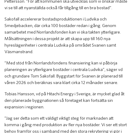
Pettersson. ”För att kommunen ska utvecklas som vi önskar måste
vi se till att nyanställda också får tillgång till en bra bostad”.
Sakofall accelererar bostadsproduktionen i Ludvika och
Smedjebacken, där cirka 100 bostäder redan i gång. Genom
samarbetet med Norrlandsfonden kan vi öka takten ytterligare.
Målsättningen i dessa projekt är att skapa upp till 160 nya
hyreslägenheter i centrala Ludvika på området Svanen samt
Väsmanstrand.
”Med stöd från Norrlandsfondens finansiering kan vi påbörja
planeringen av ytterligare bostäder i centrala Ludvika”, säger vd
och grundare Tom Sakofall. Byggstart för Svanen är planerad till
våren 2026 och beräknas vara klart cirka 12 månader senare.
Tobias Hansson, vd på Hitachi Energy i Sverige, är mycket glad åt
den planerade byggnationen så företaget kan fortsätta sin
expansion i regionen.
”Jag ser detta som ett väldigt viktigt steg för marknaden att
komma i gång med produktion av fler nya bostäder. Vi ser ett stort
behov framför oss i samband med den stora rekrytering vi gör i