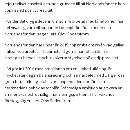
rejäl realisationsvinst och lade grunden till att Norrlandsfonden kan
uppvisa ett positivt resultat.
– Under det dryga decennium som vi arbetat med låneformen har
det visat sig vara ett vinnande koncept för både kunder och
Norrlandsfonden, säger Lars-Olov Söderström.
Norrlandsfonden har under år 2015 höjt ambitionsnivån vad gäller
hållbarhetsarbetet. Hållbarhetsfrågorna har fått en än mer
strategisk betydelse och involverar styrelsen på ett djupare sätt.
– Vi går in i 2016 med ambitionen om en utökad utlåning. En
mycket stark egen balansräkning och samarbetet med EIF ger oss
goda förutsättningar att svara upp mot den norrländska
marknadens behov av topplån. Vår tydliga ambition är att vara en
än mer aktiv och uthållig finansieringspartner till fler växande
företag, säger Lars-Olov Söderström.