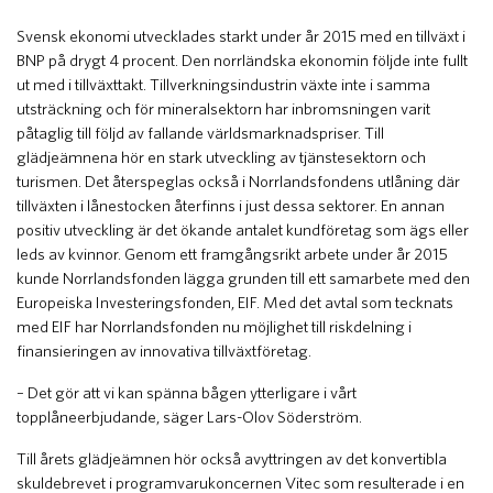
Svensk ekonomi utvecklades starkt under år 2015 med en tillväxt i
BNP på drygt 4 procent. Den norrländska ekonomin följde inte fullt
ut med i tillväxttakt. Tillverkningsindustrin växte inte i samma
utsträckning och för mineralsektorn har inbromsningen varit
påtaglig till följd av fallande världsmarknadspriser. Till
glädjeämnena hör en stark utveckling av tjänstesektorn och
turismen. Det återspeglas också i Norrlandsfondens utlåning där
tillväxten i lånestocken återfinns i just dessa sektorer. En annan
positiv utveckling är det ökande antalet kundföretag som ägs eller
leds av kvinnor. Genom ett framgångsrikt arbete under år 2015
kunde Norrlandsfonden lägga grunden till ett samarbete med den
Europeiska Investeringsfonden, EIF. Med det avtal som tecknats
med EIF har Norrlandsfonden nu möjlighet till riskdelning i
finansieringen av innovativa tillväxtföretag.
– Det gör att vi kan spänna bågen ytterligare i vårt
topplåneerbjudande, säger Lars-Olov Söderström.
Till årets glädjeämnen hör också avyttringen av det konvertibla
skuldebrevet i programvarukoncernen Vitec som resulterade i en