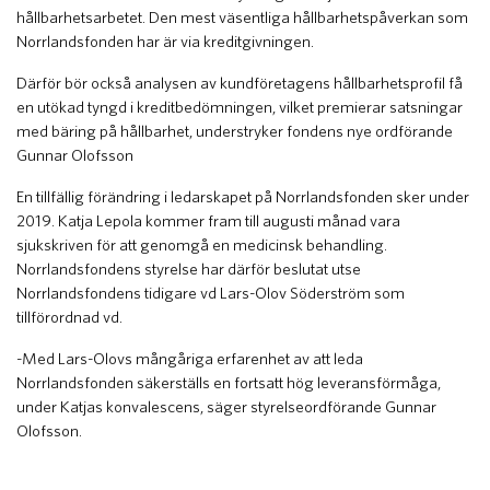
hållbarhetsarbetet. Den mest väsentliga hållbarhetspåverkan som
Norrlandsfonden har är via kreditgivningen.
Därför bör också analysen av kundföretagens hållbarhetsprofil få
en utökad tyngd i kreditbedömningen, vilket premierar satsningar
med bäring på hållbarhet, understryker fondens nye ordförande
Gunnar Olofsson
En tillfällig förändring i ledarskapet på Norrlandsfonden sker under
2019. Katja Lepola kommer fram till augusti månad vara
sjukskriven för att genomgå en medicinsk behandling.
Norrlandsfondens styrelse har därför beslutat utse
Norrlandsfondens tidigare vd Lars-Olov Söderström som
tillförordnad vd.
-Med Lars-Olovs mångåriga erfarenhet av att leda
Norrlandsfonden säkerställs en fortsatt hög leveransförmåga,
under Katjas konvalescens, säger styrelseordförande Gunnar
Olofsson.