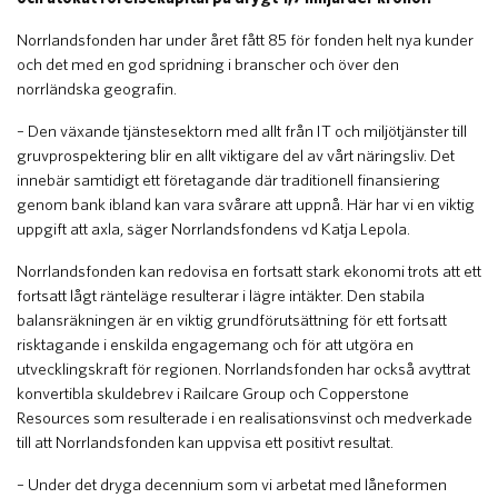
Norrlandsfonden har under året fått 85 för fonden helt nya kunder
och det med en god spridning i branscher och över den
norrländska geografin.
– Den växande tjänstesektorn med allt från IT och miljötjänster till
gruvprospektering blir en allt viktigare del av vårt näringsliv. Det
innebär samtidigt ett företagande där traditionell finansiering
genom bank ibland kan vara svårare att uppnå. Här har vi en viktig
uppgift att axla, säger Norrlandsfondens vd Katja Lepola.
Norrlandsfonden kan redovisa en fortsatt stark ekonomi trots att ett
fortsatt lågt ränteläge resulterar i lägre intäkter. Den stabila
balansräkningen är en viktig grundförutsättning för ett fortsatt
risktagande i enskilda engagemang och för att utgöra en
utvecklingskraft för regionen. Norrlandsfonden har också avyttrat
konvertibla skuldebrev i Railcare Group och Copperstone
Resources som resulterade i en realisationsvinst och medverkade
till att Norrlandsfonden kan uppvisa ett positivt resultat.
– Under det dryga decennium som vi arbetat med låneformen