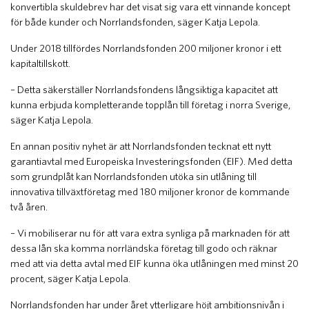
konvertibla skuldebrev har det visat sig vara ett vinnande koncept
för både kunder och Norrlandsfonden, säger Katja Lepola.
Under 2018 tillfördes Norrlandsfonden 200 miljoner kronor i ett
kapitaltillskott.
– Detta säkerställer Norrlandsfondens långsiktiga kapacitet att
kunna erbjuda kompletterande topplån till företag i norra Sverige,
säger Katja Lepola.
En annan positiv nyhet är att Norrlandsfonden tecknat ett nytt
garantiavtal med Europeiska Investeringsfonden (EIF). Med detta
som grundplåt kan Norrlandsfonden utöka sin utlåning till
innovativa tillväxtföretag med 180 miljoner kronor de kommande
två åren.
– Vi mobiliserar nu för att vara extra synliga på marknaden för att
dessa lån ska komma norrländska företag till godo och räknar
med att via detta avtal med EIF kunna öka utlåningen med minst 20
procent, säger Katja Lepola.
Norrlandsfonden har under året ytterligare höjt ambitionsnivån i