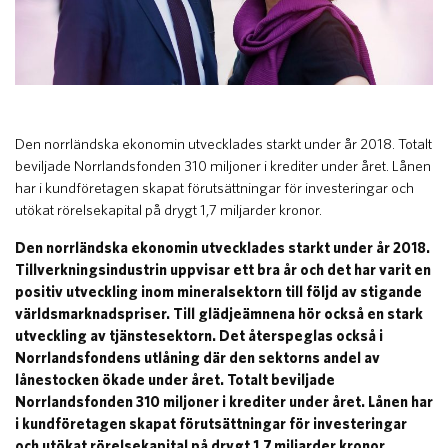
Den norrländska ekonomin utvecklades starkt under år 2018. Totalt
beviljade Norrlandsfonden 310 miljoner i krediter under året. Lånen
har i kundföretagen skapat förutsättningar för investeringar och
utökat rörelsekapital på drygt 1,7 miljarder kronor.
Den norrländska ekonomin utvecklades starkt under år 2018.
Tillverkningsindustrin uppvisar ett bra år och det har varit en
positiv utveckling inom mineralsektorn till följd av stigande
världsmarknadspriser. Till glädjeämnena hör också en stark
utveckling av tjänstesektorn. Det återspeglas också i
Norrlandsfondens utlåning där den sektorns andel av
lånestocken ökade under året. Totalt beviljade
Norrlandsfonden 310 miljoner i krediter under året. Lånen har
i kundföretagen skapat förutsättningar för investeringar
och utökat rörelsekapital på drygt 1,7 miljarder kronor.