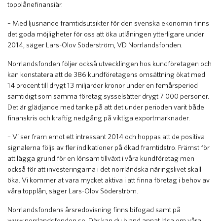
topplånefinansiär.
– Med ljusnande framtidsutsikter för den svenska ekonomin finns
det goda möjligheter för oss att öka utlåningen ytterligare under
2014, säger Lars-Olov Söderström, VD Norrlandsfonden.
Norrlandsfonden följer också utvecklingen hos kundföretagen och
kan konstatera att de 386 kundföretagens omsättning ökat med
14 procent till drygt 13 miljarder kronor under en femårsperiod
samtidigt som samma företag sysselsätter drygt 7 000 personer.
Det är glädjande med tanke på att det under perioden varit både
finanskris och kraftig nedgång på viktiga exportmarknader.
– Vi ser fram emot ett intressant 2014 och hoppas att de positiva
signalerna följs av fler indikationer på ökad framtidstro. Främst för
att lägga grund för en lönsam tillväxt i våra kundföretag men
också för att investeringarna i det norrländska näringslivet skall
öka. Vi kommer at vara mycket aktiva i att finna företag i behov av
våra topplån, säger Lars-Olov Söderström.
Norrlandsfondens årsredovisning finns bifogad samt på
www.norrlandsfonden.se
. Där kan du bland annat läsa om våra