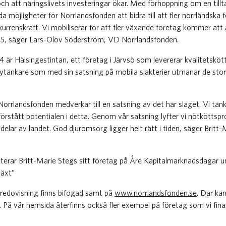
 och att näringslivets investeringar ökar. Med förhoppning om en ti
da möjligheter för Norrlandsfonden att bidra till att fler norrländska
nkurrenskraft. Vi mobiliserar för att fler växande företag kommer att
15, säger Lars-Olov Söderström, VD Norrlandsfonden.
är Hälsingestintan, ett företag i Järvsö som levererar kvalitetskött t
nytänkare som med sin satsning på mobila slakterier utmanar de sto
orrlandsfonden medverkar till en satsning av det här slaget. Vi tä
förstått potentialen i detta. Genom vår satsning lyfter vi nötköttspr
delar av landet. God djuromsorg ligger helt rätt i tiden, säger Britt
terar Britt-Marie Stegs sitt företag på Åre Kapitalmarknadsdagar u
växt”
redovisning finns bifogad samt på
www.norrlandsfonden.se
. Där ka
På vår hemsida återfinns också fler exempel på företag som vi finan