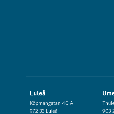
Luleå
Um
Köpmangatan 40 A
Thule
972 33 Luleå
903 