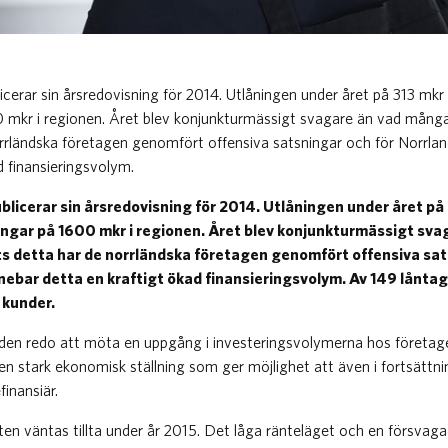
icerar sin årsredovisning för 2014. Utlåningen under året på 313 mkr
0 mkr i regionen. Året blev konjunkturmässigt svagare än vad många
orrländska företagen genomfört offensiva satsningar och för Norrla
d finansieringsvolym.
licerar sin årsredovisning för 2014. Utlåningen under året på
ingar på 1600 mkr i regionen. Året blev konjunkturmässigt sv
ts detta har de norrländska företagen genomfört offensiva sat
ebar detta en kraftigt ökad finansieringsvolym. Av 149 lånta
 kunder.
den redo att möta en uppgång i investeringsvolymerna hos företagen
n stark ekonomisk ställning som ger möjlighet att även i fortsättni
finansiär.
ten väntas tillta under år 2015. Det låga ränteläget och en försvag