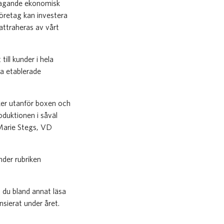
lltagande ekonomisk
 företag kan investera
 attraheras av vårt
ill kunder i hela
ra etablerade
nker utanför boxen och
oduktionen i såväl
-Marie Stegs, VD
nder rubriken
n du bland annat läsa
sierat under året.