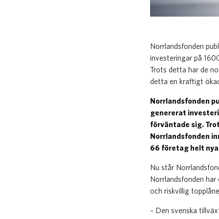
​Norrlandsfonden publ
investeringar på 160
Trots detta har de n
detta en kraftigt öka
Norrlandsfonden pub
genererat invester
förväntade sig. Tro
Norrlandsfonden inn
66 företag helt nya
Nu står Norrlandsfon
Norrlandsfonden har e
och riskvillig topplåne
– Den svenska tillväx