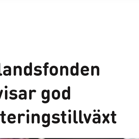
landsfonden
visar god
teringstillväxt