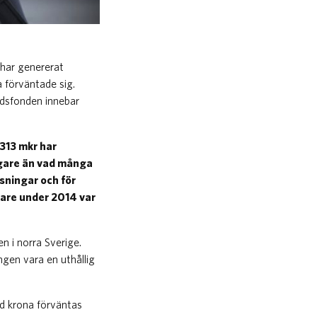
 har genererat
 förväntade sig.
ndsfonden innebar
 313 mkr har
agare än vad många
sningar och för
gare under 2014 var
 i norra Sverige.
ngen vara en uthållig
ad krona förväntas