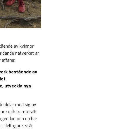
stående av kvinnor
ridande nätverket är
affärer.
tverk bestående av
det
e, utveckla nya
de delar med sig av
are och framförallt
agendan och nu har
t deltagare, står