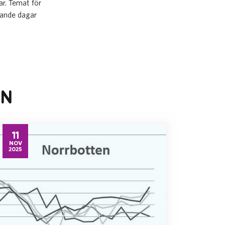
r. Temat för
erande dagar
EN
11
NOV
2025