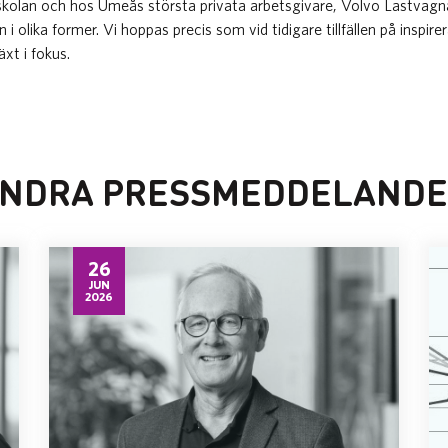
olan och hos Umeås största privata arbetsgivare, Volvo Lastvagna
i olika former. Vi hoppas precis som vid tidigare tillfällen på inspir
xt i fokus.
NDRA PRESSMEDDELAND
26
JUN
2026