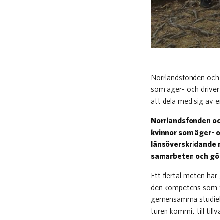
​Norrlandsfonden och 
som äger- och driver 
att dela med sig av e
Norrlandsfonden och
kvinnor som äger- o
länsöverskridande n
samarbeten och gör 
Ett flertal möten ha
den kompetens som fi
gemensamma studiebe
turen kommit till til