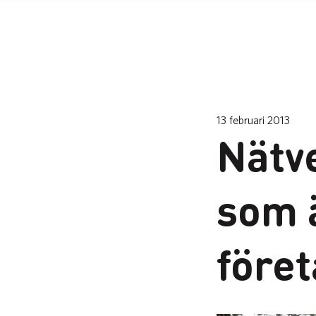
13 februari 2013
Nätv
som 
före