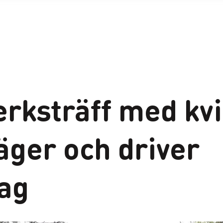
erksträff med kv
äger och driver
tag