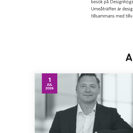
besök på Designhögsk
Umeåträffen är design 
tillsammans med tillvä
A
1
JUL
2026