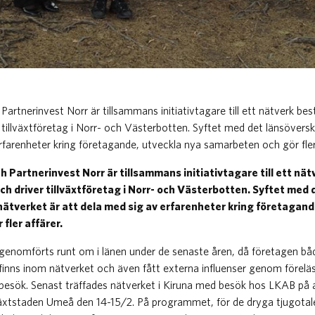
Partnerinvest Norr är tillsammans initiativtagare till ett nätverk be
tillväxtföretag i Norr- och Västerbotten. Syftet med det länsöversk
rfarenheter kring företagande, utveckla nya samarbeten och gör fler 
 Partnerinvest Norr är tillsammans initiativtagare till ett nä
ch driver tillväxtföretag i Norr- och Västerbotten. Syftet med 
ätverket är att dela med sig av erfarenheter kring företagand
fler affärer.
r genomförts runt om i länen under de senaste åren, då företagen bå
nns inom nätverket och även fått externa influenser genom föreläs
sök. Senast träffades nätverket i Kiruna med besök hos LKAB på 
lväxtstaden Umeå den 14-15/2. På programmet, för de dryga tjugotale