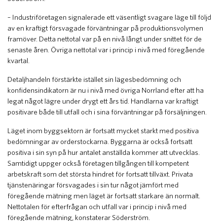
– Industriföretagen signalerade ett väsentligt svagare läge till följd
av en kraftigt försvagade förväntningar på produktionsvolymen
framöver. Detta nettotal var på en nivå långt under snittet för de
senaste åren. Övriga nettotal var i princip i nivå med föregående
kvartal.
Detaljhandeln förstärkte istället sin lägesbedömning och
konfidensindikatorn är nu i nivå med övriga Norrland efter att ha
legat något lägre under drygt ett års tid. Handlarna var kraftigt
positivare både till utfall och i sina förväntningar på försäljningen.
Läget inom byggsektorn är fortsatt mycket starkt med positiva
bedömningar av orderstockarna. Byggarna är också fortsatt
positiva i sin syn på hur antalet anställda kommer att utvecklas.
Samtidigt uppger också företagen tillgången till kompetent
arbetskraft som det största hindret för fortsatt tillväxt. Privata
tjänstenäringar försvagades i sin tur något jämfört med
föregående mätning men läget är fortsatt starkare än normalt.
Nettotalen för efterfrågan och utfall var i princip i nivå med
föregående mätning, konstaterar Söderström.