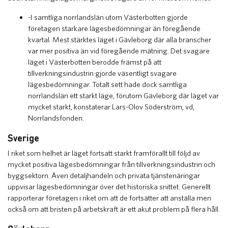
-I samtliga norrlandslän utom Västerbotten gjorde
företagen starkare lägesbedömningar än föregående
kvartal. Mest stärktes läget i Gävleborg där alla branscher
var mer positiva än vid föregående mätning. Det svagare
läget i Västerbotten berodde främst på att
tillverkningsindustrin gjorde väsentligt svagare
lägesbedömningar. Totalt sett hade dock samtliga
norrlandslän ett starkt läge, förutom Gävleborg där läget var
mycket starkt, konstaterar Lars-Olov Söderström, vd,
Norrlandsfonden.
Sverige
I riket som helhet är läget fortsatt starkt framförallt till följd av
mycket positiva lägesbedömningar från tillverkningsindustrin och
byggsektorn. Även detaljhandeln och privata tjänstenäringar
uppvisar lägesbedömningar över det historiska snittet. Generellt
rapporterar företagen i riket om att de fortsätter att anställa men
också om att bristen på arbetskraft är ett akut problem på flera håll.