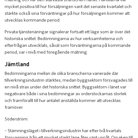
mycket positiva till hur försäljningen varit det senaste kvartalet och
stärkte också sina förväntningar på hur försäljningen kommer att
utvecklas kommande period.
Privata tjänstenäringar signalerar fortsatt ett läge som är över det
historiska snittet. Bedömningarna av hur verksamheterna och
efterfrågan utvecklats, såväl som förväntningarna på kommande
period, var i nivå med föregående mätning.
Jämtland
Bedömningarna mellan de olika branscherna varierade där
tillverkningsindustrin stärktes, medan byggsektorn försvagades till
en nivå strax under det historiska snittet. Byggsektorn i länet var
negativare både i sina bedömningar av orderstockarnas storlek
och framförallt till hur antalet anställda kommer att utvecklas
framöver.
Söderström:
– Stämningsläget i tillverkningsindustrin har efter två kvartals
försvagning från ett mycket starkt läge åter vänt uppåt. Orsaken till