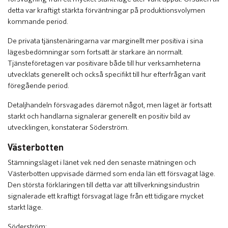
detta var kraftigt stärkta förväntningar på produktionsvolymen
kommande period.
De privata tjänstenäringarna var marginellt mer positiva i sina
lägesbedömningar som fortsatt är starkare än normalt.
Tjänsteföretagen var positivare både till hur verksamheterna
utvecklats generellt och också specifikt till hur efterfrågan varit
föregående period.
Detaljhandeln försvagades däremot något, men läget är fortsatt
starkt och handlarna signalerar generellt en positiv bild av
utvecklingen, konstaterar Söderström.
Västerbotten
Stämningsläget i länet vek ned den senaste mätningen och
Västerbotten uppvisade därmed som enda län ett försvagat läge.
Den största förklaringen till detta var att tillverkningsindustrin
signalerade ett kraftigt försvagat läge från ett tidigare mycket
starkt läge.
Söderström: