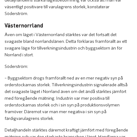
väsentligt positivare till varulagrens storlek, konstaterar
Söderström.
Västernorrland
Även om läget i Västernorrland stärktes var det fortsatt det
svagaste bland norrlandslänen. Detta förklaras framförallt av ett
svagare läge för tillverkningsindustrin och byggsektorn än för
Norrland i stort.
Söderström:
– Byggsektorn drogs framförallt ned av en mer negativ syn på
orderstockarnas storlek. Tillverkningsindustrin signalerade alltså
det svagaste läget i Norrland även om det ändå stärktes jämfört
med föregående mätning. Industrin var mer positiva till
orderstockarnas storlek och i sin syn på produktionsvolymen
framöver. Däremot var man mer negativa i sin syn på
färdigvarulagrens storlek.
Detaljhandeln stärktes däremot kraftigt jämfört med föregående
mätning och var den starkaste branschen i länet. Handlarna var