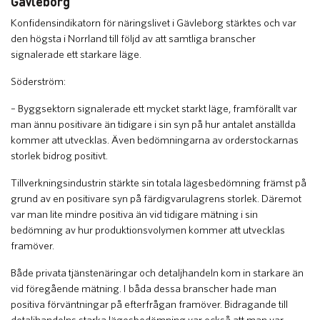
Gävleborg
Konfidensindikatorn för näringslivet i Gävleborg stärktes och var
den högsta i Norrland till följd av att samtliga branscher
signalerade ett starkare läge.
Söderström:
– Byggsektorn signalerade ett mycket starkt läge, framförallt var
man ännu positivare än tidigare i sin syn på hur antalet anställda
kommer att utvecklas. Även bedömningarna av orderstockarnas
storlek bidrog positivt.
Tillverkningsindustrin stärkte sin totala lägesbedömning främst på
grund av en positivare syn på färdigvarulagrens storlek. Däremot
var man lite mindre positiva än vid tidigare mätning i sin
bedömning av hur produktionsvolymen kommer att utvecklas
framöver.
Både privata tjänstenäringar och detaljhandeln kom in starkare än
vid föregående mätning. I båda dessa branscher hade man
positiva förväntningar på efterfrågan framöver. Bidragande till
detaljhandelns starka lägesbedömning var också att man var