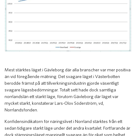
Mest stärktes läget i Gävleborg där alla branscher var mer positiva
än vid föregående mätning. Det svagare läget i Västerbotten
berodde främst på att tillverkningsindustrin gjorde väsentligt
svagare lägesbedömningar. Totalt sett hade dock samtliga
norrlandslän ett starkt läge, förutom Gävleborg där läget var
mycket starkt, konstaterar Lars-Olov Söderström, vd,
Norrlandsfonden.
Konfidensindikatorn för näringslivet i Norrland stärktes från ett
sedan tidigare starkt läge under det andra kvartalet. Fortfarande är
dock stämningsläget marginellt svagare än för riket som helhet.