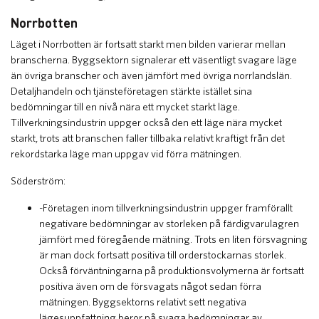
Norrbotten
Läget i Norrbotten är fortsatt starkt men bilden varierar mellan
branscherna. Byggsektorn signalerar ett väsentligt svagare läge
än övriga branscher och även jämfört med övriga norrlandslän.
Detaljhandeln och tjänsteföretagen stärkte istället sina
bedömningar till en nivå nära ett mycket starkt läge.
Tillverkningsindustrin uppger också den ett läge nära mycket
starkt, trots att branschen faller tillbaka relativt kraftigt från det
rekordstarka läge man uppgav vid förra mätningen.
Söderström:
-Företagen inom tillverkningsindustrin uppger framförallt
negativare bedömningar av storleken på färdigvarulagren
jämfört med föregående mätning. Trots en liten försvagning
är man dock fortsatt positiva till orderstockarnas storlek.
Också förväntningarna på produktionsvolymerna är fortsatt
positiva även om de försvagats något sedan förra
mätningen. Byggsektorns relativt sett negativa
lägesuppfattning beror på svaga bedömningar av