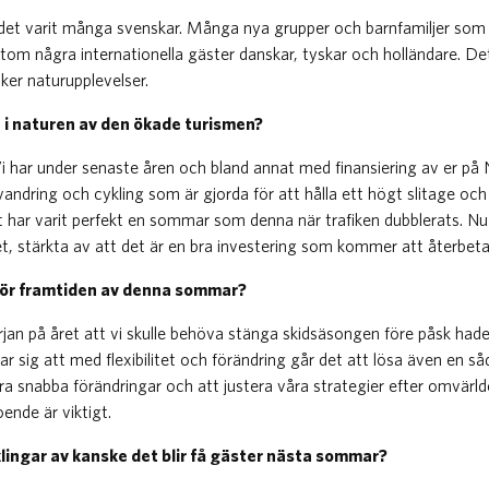
t varit många svenskar. Många nya grupper och barnfamiljer som i
ssutom några internationella gäster danskar, tyskar och holländare.
öker naturupplevelser.
e i naturen av den ökade turismen?
 Vi har under senaste åren och bland annat med finansiering av er på
r vandring och cykling som är gjorda för att hålla ett högt slitage oc
t har varit perfekt en sommar som denna när trafiken dubblerats. Nu 
, stärkta av att det är en bra investering som kommer att återbetal
inför framtiden av denna sommar?
an på året att vi skulle behöva stänga skidsäsongen före påsk hade 
r sig att med flexibilitet och förändring går det att lösa även en såd
era snabba förändringar och att justera våra strategier efter omvärl
oende är viktigt.
ingar av kanske det blir få gäster nästa sommar?