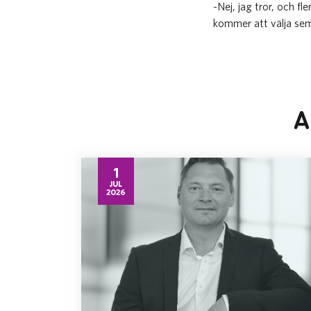
-Nej, jag tror, och fl
kommer att välja semes
A
1
JUL
2026