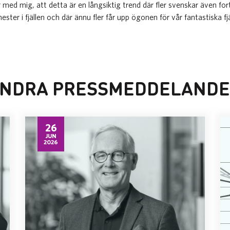
er med mig, att detta är en långsiktig trend där fler svenskar även fo
ter i fjällen och där ännu fler får upp ögonen för vår fantastiska fjä
NDRA PRESSMEDDELAND
26
JUN
2026