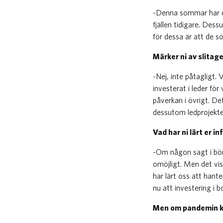
-Denna sommar har de
fjällen tidigare. De
för dessa är att de s
Märker ni av slitag
-Nej, inte påtagligt.
investerat i leder fö
påverkan i övrigt. De
dessutom ledprojektet
Vad har ni lärt er 
-Om någon sagt i börj
omöjligt. Men det visa
har lärt oss att hant
nu att investering i b
Men om pandemin kl