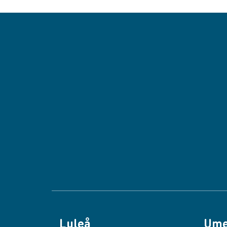
Luleå
Um