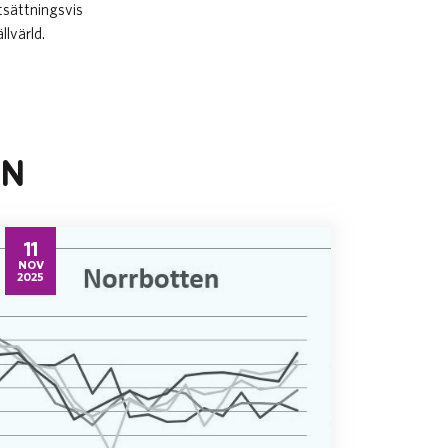
rtsättningsvis
llvärld.
EN
11
NOV
2025