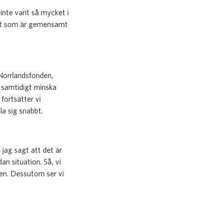
nte varit så mycket i
 Det som är gemensamt
 Norrlandsfonden,
h samtidigt minska
fortsätter vi
a sig snabbt.
jag sagt att det är
an situation. Så, vi
den. Dessutom ser vi