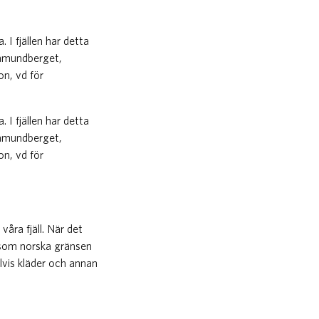
I fjällen har detta
 Ramundberget,
on, vd för
I fjällen har detta
 Ramundberget,
on, vd för
åra fjäll. När det
rsom norska gränsen
lvis kläder och annan