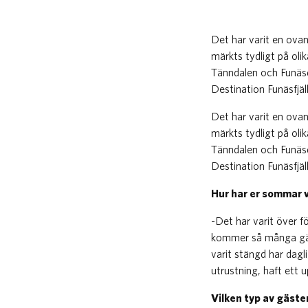
​Det har varit en ov
märkts tydligt på oli
Tänndalen och Funäsda
Destination Funäsfjäl
Det har varit en ova
märkts tydligt på oli
Tänndalen och Funäsda
Destination Funäsfjäl
Hur har er sommar v
-Det har varit över f
kommer så många gäst
varit stängd har dag
utrustning, haft ett 
Vilken typ av gäste