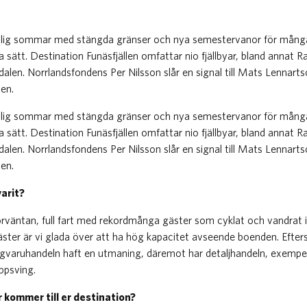
anlig sommar med stängda gränser och nya semestervanor för många. 
ka sätt. Destination Funäsfjällen omfattar nio fjällbyar, bland annat
len. Norrlandsfondens Per Nilsson slår en signal till Mats Lennarts
len.
nlig sommar med stängda gränser och nya semestervanor för många. 
ka sätt. Destination Funäsfjällen omfattar nio fjällbyar, bland annat
len. Norrlandsfondens Per Nilsson slår en signal till Mats Lennarts
len.
arit?
örväntan, full fart med rekordmånga gäster som cyklat och vandrat i v
er är vi glada över att ha hög kapacitet avseende boenden. Efte
ligvaruhandeln haft en utmaning, däremot har detaljhandeln, exempe
uppsving.
r kommer till er destination?