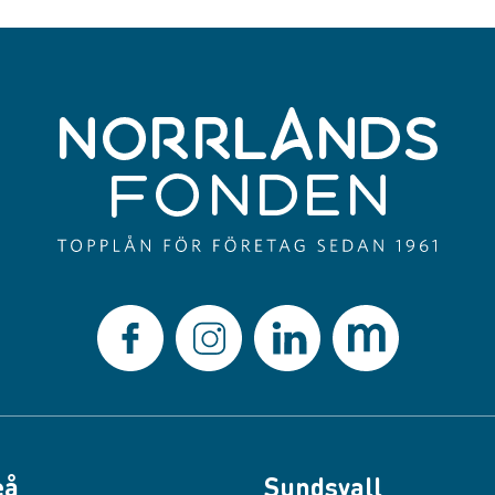
eå
Sundsvall