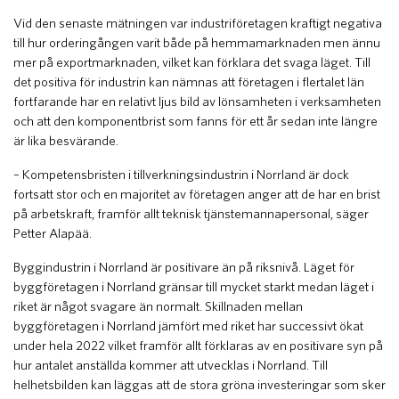
Vid den senaste mätningen var industriföretagen kraftigt negativa
till hur orderingången varit både på hemmamarknaden men ännu
mer på exportmarknaden, vilket kan förklara det svaga läget. Till
det positiva för industrin kan nämnas att företagen i flertalet län
fortfarande har en relativt ljus bild av lönsamheten i verksamheten
och att den komponentbrist som fanns för ett år sedan inte längre
är lika besvärande.
– Kompetensbristen i tillverkningsindustrin i Norrland är dock
fortsatt stor och en majoritet av företagen anger att de har en brist
på arbetskraft, framför allt teknisk tjänstemannapersonal, säger
Petter Alapää.
Byggindustrin i Norrland är positivare än på riksnivå. Läget för
byggföretagen i Norrland gränsar till mycket starkt medan läget i
riket är något svagare än normalt. Skillnaden mellan
byggföretagen i Norrland jämfört med riket har successivt ökat
under hela 2022 vilket framför allt förklaras av en positivare syn på
hur antalet anställda kommer att utvecklas i Norrland. Till
helhetsbilden kan läggas att de stora gröna investeringar som sker