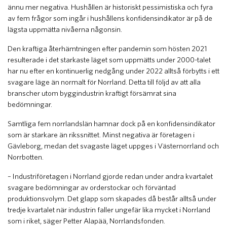
ännu mer negativa. Hushållen är historiskt pessimistiska och fyra
av fem frågor som ingår i hushållens konfidensindikator är på de
lägsta uppmätta nivåerna någonsin.
Den kraftiga återhämtningen efter pandemin som hösten 2021
resulterade i det starkaste läget som uppmätts under 2000-talet
har nu efter en kontinuerlig nedgång under 2022 alltså förbytts i ett
svagare läge än normalt för Norrland. Detta till följd av att alla
branscher utom byggindustrin kraftigt försämrat sina
bedömningar.
Samtliga fem norrlandslän hamnar dock på en konfidensindikator
som är starkare än rikssnittet. Minst negativa är företagen i
Gävleborg, medan det svagaste läget uppges i Västernorrland och
Norrbotten.
– Industriföretagen i Norrland gjorde redan under andra kvartalet
svagare bedömningar av orderstockar och förväntad
produktionsvolym. Det glapp som skapades då består alltså under
tredje kvartalet när industrin faller ungefär lika mycket i Norrland
som i riket, säger Petter Alapää, Norrlandsfonden.