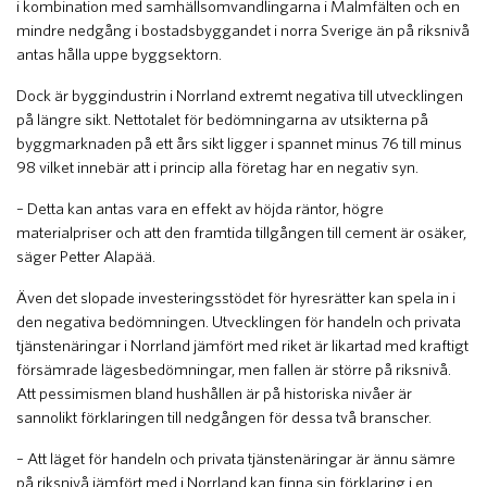
i kombination med samhällsomvandlingarna i Malmfälten och en
mindre nedgång i bostadsbyggandet i norra Sverige än på riksnivå
antas hålla uppe byggsektorn.
Dock är byggindustrin i Norrland extremt negativa till utvecklingen
på längre sikt. Nettotalet för bedömningarna av utsikterna på
byggmarknaden på ett års sikt ligger i spannet minus 76 till minus
98 vilket innebär att i princip alla företag har en negativ syn.
– Detta kan antas vara en effekt av höjda räntor, högre
materialpriser och att den framtida tillgången till cement är osäker,
säger Petter Alapää.
Även det slopade investeringsstödet för hyresrätter kan spela in i
den negativa bedömningen. Utvecklingen för handeln och privata
tjänstenäringar i Norrland jämfört med riket är likartad med kraftigt
försämrade lägesbedömningar, men fallen är större på riksnivå.
Att pessimismen bland hushållen är på historiska nivåer är
sannolikt förklaringen till nedgången för dessa två branscher.
– Att läget för handeln och privata tjänstenäringar är ännu sämre
på riksnivå jämfört med i Norrland kan finna sin förklaring i en