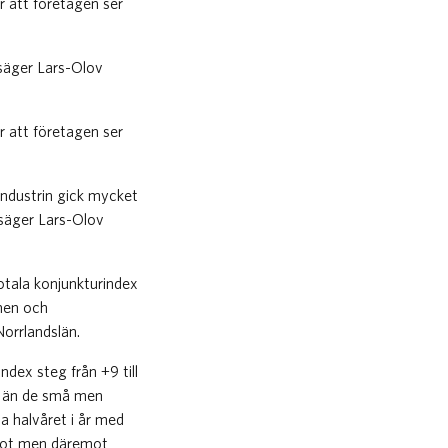
 att företagen ser
 säger Lars-Olov
 att företagen ser
 Industrin gick mycket
 säger Lars-Olov
totala konjunkturindex
hen och
orrlandslän.
ndex steg från +9 till
ng än de små men
a halvåret i år med
ågot men däremot