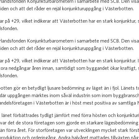
rlandsfonden Konjunkturbarometern i samarbete med SCB. Den visar
iden och att det råder en rejäl konjunkturuppgång i Västerbotten.
ar på +29, vilket indikerar att Västerbotten har en stark konjunktur,
dsfonden.
rlandsfonden Konjunkturbarometern i samarbete med SCB. Den visar
iden och att det råder en rejäl konjunkturuppgång i Västerbotten.
ar på +29, vilket indikerar att Västerbotten har en stark konjunktur.
 stora nedgångar åren innan, samtidigt som byggandet ökar kraftigt,
dsfonden.
botten gör en betydligt ljusare bedömning av läget än i fjol. Länets 
29 där uppgången märktes inom såväl industrin som inom byggbransc
ndelsföretagen i Västerbotten är i höst mest positiva av samtliga N
i länet förbättrades tydligt jämfört med förra hösten och konjunkturi
ol var det de stora företagen som gjorde en starkare lägesbedömni
 än förra året. För storföretagen var utvecklingen mycket stark först
produktion och orderingång. Andra halvåret mattades tillväxten n