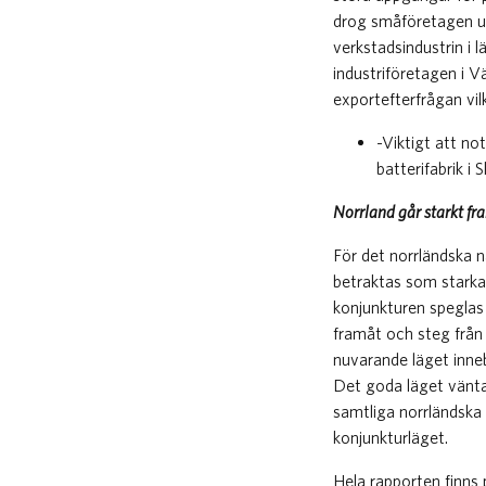
drog småföretagen up
verkstadsindustrin i 
industriföretagen i V
exportefterfrågan vil
-Viktigt att n
batterifabrik i
Norrland går starkt fr
För det norrländska n
betraktas som starka
konjunkturen speglas 
framåt och steg från 
nuvarande läget inne
Det goda läget vänta
samtliga norrländska 
konjunkturläget.
Hela rapporten finns