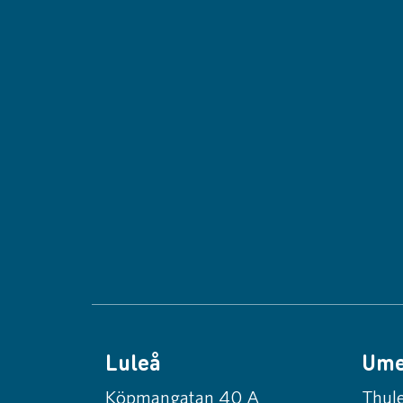
Luleå
Um
Köpmangatan 40 A
Thule