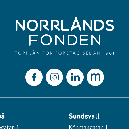
eå
Sundsvall
gatan 1
Köpmangatan 1