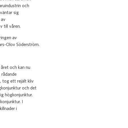
aruindustrin och
rväntar sig
 av
 till våren.
ringen av
 Lars-Olov Söderström.
r året och kan nu
n rådande
og ett rejält kliv
ögkonjunktur och det
ig högkonjunktur.
onjunktur. I
illnader i