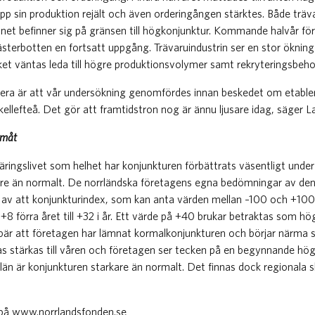
p sin produktion rejält och även orderingången stärktes. Både träv
länet befinner sig på gränsen till högkonjunktur. Kommande halvår fö
ästerbotten en fortsatt uppgång. Trävaruindustrin ser en stor ökning
ket väntas leda till högre produktionsvolymer samt rekryteringsbehov
otera är att vår undersökning genomfördes innan beskedet om etable
 Skellefteå. Det gör att framtidstron nog är ännu ljusare idag, säger
amåt
äringslivet som helhet har konjunkturen förbättrats väsentligt unde
re än normalt. De norrländska företagens egna bedömningar av de
av att konjunkturindex, som kan anta värden mellan –100 och +100, t
+8 förra året till +32 i år. Ett värde på +40 brukar betraktas som h
bär att företagen har lämnat kormalkonjunkturen och börjar närma s
s stärkas till våren och företagen ser tecken på en begynnande högk
län är konjunkturen starkare än normalt. Det finnas dock regionala sk
 på www.norrlandsfonden.se