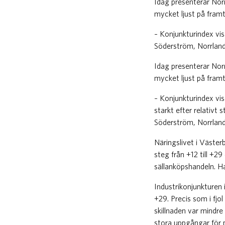
Idag presenterar Nor
mycket ljust på framt
– Konjunkturindex vis
Söderström, Norrlan
Idag presenterar Nor
mycket ljust på framt
– Konjunkturindex vis
starkt efter relativt
Söderström, Norrlan
Näringslivet i Väster
steg från +12 till +
sällanköpshandeln. Ha
Industrikonjunkturen 
+29. Precis som i fj
skillnaden var mindre
stora uppgångar för 