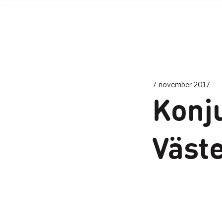
7 november 2017
Konj
Väst