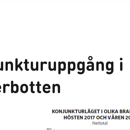
unkturuppgång i
erbotten