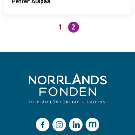
Petter Alapää
1
2