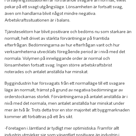
pekar på ett svagt utgångsläge. Lönsamheten är fortsatt svag,
även om handlarna blivit något mindre negativa.
Arbetskraftssituationen är i balans.
Tjänstesektorn har blivit positivare och bedöms nu som starkare än
normalt, helt drivet av stärkta förväntningar på framtida
efterfrågan. Bedömningarna av hur efterfrågan varit och hur
verksamheterna utvecklats föregående period är i nivå med det
normala. Volymen på inneliggande order är normal och
lönsamheten fortsatt svag. Ingen större arbetskraftsbrist
noterades och antalet anställda har minskat.
Byggindustrin har försvagats från ett normalläge till ett svagare
läge än normalt, främst på grund av negativa bedömningar av
orderstockarnas storlek. Förväntningarna på antalet anställda är i
nivå med det normala, men antalet anställda har minskat under
mer än två år. Trots detta tror en stor majoritet att byggmarknaden
kommer att förbättras på ett års sikt.
-Företagen i Jämtland är tydligt mer optimistiska. Framför allt
industrin utmärker sig som väsentligt positivare än industrin i