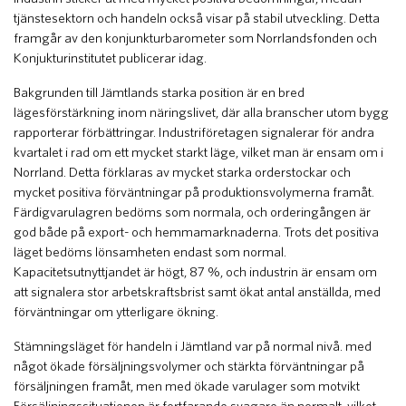
tjänstesektorn och handeln också visar på stabil utveckling. Detta
framgår av den konjunkturbarometer som Norrlandsfonden och
Konjukturinstitutet publicerar idag.
Bakgrunden till Jämtlands starka position är en bred
lägesförstärkning inom näringslivet, där alla branscher utom bygg
rapporterar förbättringar. Industriföretagen signalerar för andra
kvartalet i rad om ett mycket starkt läge, vilket man är ensam om i
Norrland. Detta förklaras av mycket starka orderstockar och
mycket positiva förväntningar på produktionsvolymerna framåt.
Färdigvarulagren bedöms som normala, och orderingången är
god både på export- och hemmamarknaderna. Trots det positiva
läget bedöms lönsamheten endast som normal.
Kapacitetsutnyttjandet är högt, 87 %, och industrin är ensam om
att signalera stor arbetskraftsbrist samt ökat antal anställda, med
förväntningar om ytterligare ökning.
Stämningsläget för handeln i Jämtland var på normal nivå. med
något ökade försäljningsvolymer och stärkta förväntningar på
försäljningen framåt, men med ökade varulager som motvikt
Försäljningssituationen är fortfarande svagare än normalt, vilket