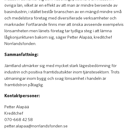
övriga län, vilket är en effekt av att man är mindre beroende av
basindustrin, i stället består branschen av en mängd mindre små
och medelstora företag med diversifierade verksamheter och
marknader. Fortfarande finns mer att önska avseende exempelvis
lönsamheten men länets företag tar tydliga steg i att lämna
lågkonjunkturen bakom sig, säger Petter Alapää, kreditchef
Norrlandsfonden.
Sammanfattning:
Jämtland utmärker sig med mycket stark lägesbedömning för
industrin och positiva framtidsutsikter inom tjänstesektorn. Trots
utmaningar inom bygg och svag lönsamhet i handeln är
framtidstron påtaglig.
Kontaktpersoner:
Petter Alapää
Kreditchef
070-668 42 58
petter.alapaa@norrlandsfonden.se