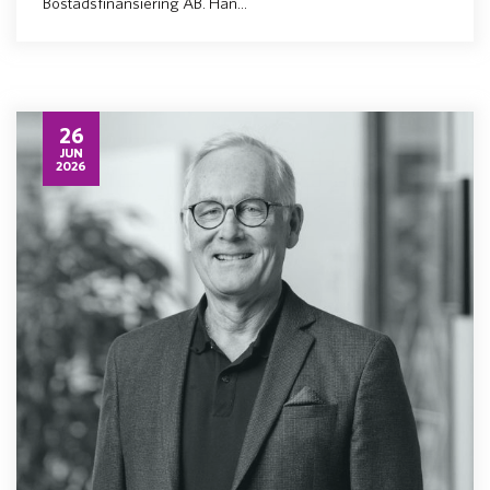
Bostadsfinansiering AB. Han...
26
JUN
2026