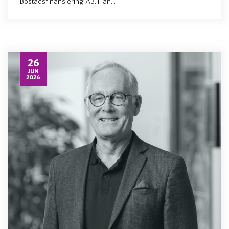
Bostadsfinansiering AB. Han...
26
JUN
2026