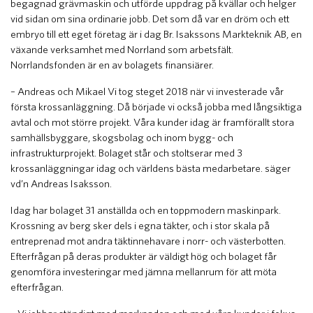
begagnad grävmaskin och utförde uppdrag på kvällar och helger
vid sidan om sina ordinarie jobb. Det som då var en dröm och ett
embryo till ett eget företag är i dag Br. Isakssons Markteknik AB, en
växande verksamhet med Norrland som arbetsfält.
Norrlandsfonden är en av bolagets finansiärer.
– Andreas och Mikael Vi tog steget 2018 när vi investerade vår
första krossanläggning. Då började vi också jobba med långsiktiga
avtal och mot större projekt. Våra kunder idag är framförallt stora
samhällsbyggare, skogsbolag och inom bygg- och
infrastrukturprojekt. Bolaget står och stoltserar med 3
krossanläggningar idag och världens bästa medarbetare. säger
vd’n Andreas Isaksson.
Idag har bolaget 31 anställda och en toppmodern maskinpark.
Krossning av berg sker dels i egna täkter, och i stor skala på
entreprenad mot andra täktinnehavare i norr- och västerbotten.
Efterfrågan på deras produkter är väldigt hög och bolaget får
genomföra investeringar med jämna mellanrum för att möta
efterfrågan.