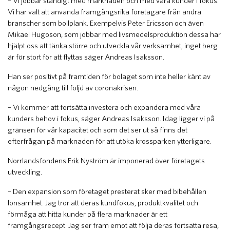
– Vi jobbar ständigt med marknaden och med våra kunder i fokus.
Vi har valt att använda framgångsrika företagare från andra
branscher som bollplank. Exempelvis Peter Ericsson och även
Mikael Hugoson, som jobbar med livsmedelsproduktion dessa har
hjälpt oss att tänka större och utveckla vår verksamhet, inget berg
är för stort för att flyttas säger Andreas Isaksson.
Han ser positivt på framtiden för bolaget som inte heller känt av
någon nedgång till följd av coronakrisen.
– Vi kommer att fortsätta investera och expandera med våra
kunders behov i fokus, säger Andreas Isaksson. Idag ligger vi på
gränsen för vår kapacitet och som det ser ut så finns det
efterfrågan på marknaden för att utöka krossparken ytterligare.
Norrlandsfondens Erik Nyström är imponerad över företagets
utveckling.
– Den expansion som företaget presterat sker med bibehållen
lönsamhet. Jag tror att deras kundfokus, produktkvalitet och
förmåga att hitta kunder på flera marknader är ett
framgångsrecept. Jag ser fram emot att följa deras fortsatta resa,