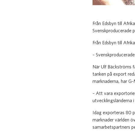
Från Edsbyn till Afri
Svenskproducerade pr
Från Edsbyn till Afri
– Svenskproducerade 
När Ulf Bäckströms f
tanken på export red
marknaderna, har G-M
– Att vara exportorien
utvecklingsländerna i
Idag exporteras 80 p
marknader världen öve
samarbetspartners p