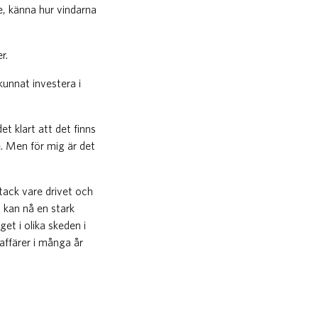
e, känna hur vindarna
r.
kunnat investera i
t klart att det finns
e. Men för mig är det
tack vare drivet och
, kan nå en stark
et i olika skeden i
affärer i många år