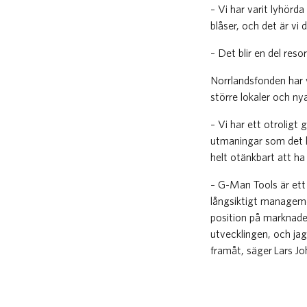
– Vi har varit lyhörd
blåser, och det är vi
– Det blir en del res
Norrlandsfonden har v
större lokaler och ny
– Vi har ett otroligt
utmaningar som det kl
helt otänkbart att h
– G-Man Tools är ett
långsiktigt managemen
position på marknader
utvecklingen, och ja
framåt, säger Lars J