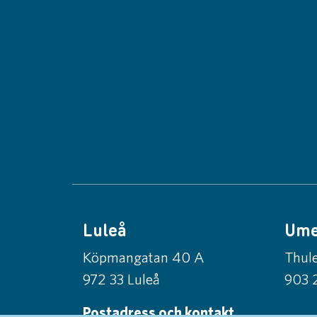
Luleå
Um
Köpmangatan 40 A
Thule
972 33 Luleå
903 
Postadress och kontakt