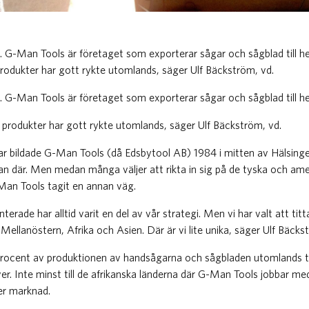
ka. G-Man Tools är företaget som exporterar sågar och sågblad till he
odukter har gott rykte utomlands, säger Ulf Bäckström, vd.
ka. G-Man Tools är företaget som exporterar sågar och sågblad till he
produkter har gott rykte utomlands, säger Ulf Bäckström, vd.
ar bildade G-Man Tools (då Edsbytool AB) 1984 i mitten av Hälsing
an där. Men medan många väljer att rikta in sig på de tyska och am
an Tools tagit en annan väg.
terade har alltid varit en del av vår strategi. Men vi har valt att titt
 Mellanöstern, Afrika och Asien. Där är vi lite unika, säger Ulf Bäcks
rocent av produktionen av handsågarna och sågbladen utomlands til
r. Inte minst till de afrikanska länderna där G-Man Tools jobbar med
er marknad.