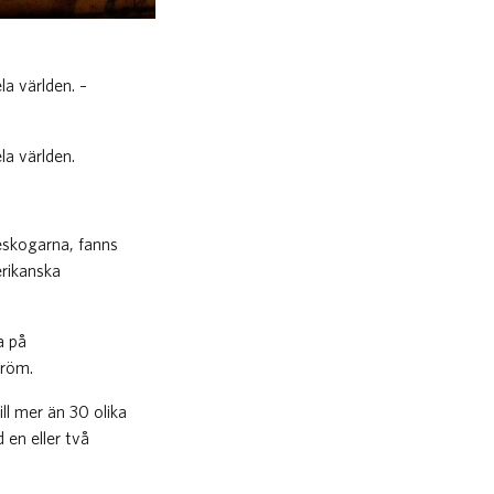
la världen. –
la världen.
eskogarna, fanns
erikanska
a på
tröm.
l mer än 30 olika
 en eller två