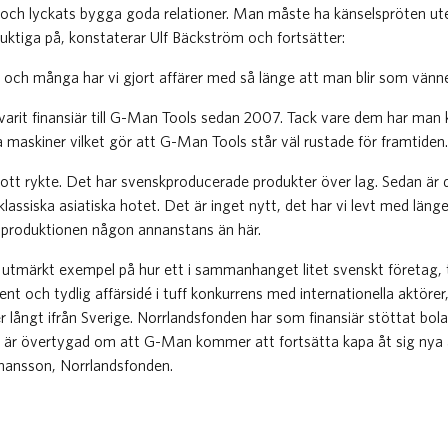
a och lyckats bygga goda relationer. Man måste ha känselspröten ut
 duktiga på, konstaterar Ulf Bäckström och fortsätter:
or och många har vi gjort affärer med så länge att man blir som vänne
arit finansiär till G-Man Tools sedan 2007. Tack vare dem har man 
a maskiner vilket gör att G-Man Tools står väl rustade för framtiden.
 gott rykte. Det har svenskproducerade produkter över lag. Sedan är de
assiska asiatiska hotet. Det är inget nytt, det har vi levt med läng
a produktionen någon annanstans än här.
 utmärkt exempel på hur ett i sammanhanget litet svenskt företag, 
t och tydlig affärsidé i tuff konkurrens med internationella aktörer
 långt ifrån Sverige. Norrlandsfonden har som finansiär stöttat bolag
g är övertygad om att G-Man kommer att fortsätta kapa åt sig nya 
ohansson, Norrlandsfonden.