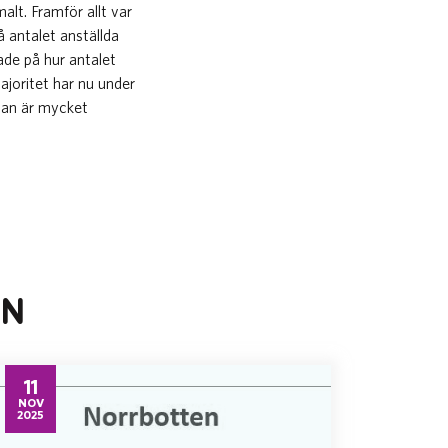
lt. Framför allt var
 antalet anställda
ade på hur antalet
ajoritet har nu under
 man är mycket
EN
11
NOV
2025