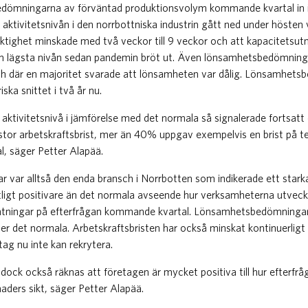
dömningarna av förväntad produktionsvolym kommande kvartal in i
t aktivitetsnivån i den norrbottniska industrin gått ned under hösten 
ktighet minskade med två veckor till 9 veckor och att kapacitetsut
 den lägsta nivån sedan pandemin bröt ut. Även lönsamhetsbedömninga
ch där en majoritet svarade att lönsamheten var dålig. Lönsamhet
iska snittet i två år nu.
åg aktivitetsnivå i jämförelse med det normala så signalerade fortsatt
stor arbetskraftsbrist, mer än 40% uppgav exempelvis en brist på t
, säger Petter Alapää.
ar var alltså den enda bransch i Norrbotten som indikerade ett stark
ligt positivare än det normala avseende hur verksamheterna utveckl
väntningar på efterfrågan kommande kvartal. Lönsamhetsbedömninga
er det normala. Arbetskraftsbristen har också minskat kontinuerligt un
tag nu inte kan rekrytera.
an dock också räknas att företagen är mycket positiva till hur efterf
aders sikt, säger Petter Alapää.