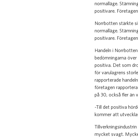
normalläge. Stämning
positivare. Företage
Norrbotten stärkte si
normalläge. Stämning
positivare. Företage
Handeln i Norrbotten 
bedömningarna över 
positiva. Det som dro
för varulagrens storl
rapporterade handeln 
företagen rapporterad
på 30, också fler än
-Till det positiva hö
kommer att utvecklas
Tillverkningsindustr
mycket svagt. Mycket