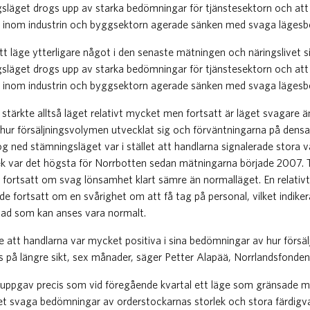
släget drogs upp av starka bedömningar för tjänstesektorn och att
n inom industrin och byggsektorn agerade sänken med svaga läges
tt läge ytterligare något i den senaste mätningen och näringslivet 
släget drogs upp av starka bedömningar för tjänstesektorn och att
n inom industrin och byggsektorn agerade sänken med svaga läges
stärkte alltså läget relativt mycket men fortsatt är läget svagare 
hur försäljningsvolymen utvecklat sig och förväntningarna på den
g ned stämningsläget var i stället att handlarna signalerade stora v
ek var det högsta för Norrbotten sedan mätningarna började 2007. T
fortsatt om svag lönsamhet klart sämre än normalläget. En relativt
e fortsatt om en svårighet om att få tag på personal, vilket indiker
 vad som kan anses vara normalt.
rde att handlarna var mycket positiva i sina bedömningar av hur försä
 på längre sikt, sex månader, säger Petter Alapää, Norrlandsfonden
in uppgav precis som vid föregående kvartal ett läge som gränsade m
 svaga bedömningar av orderstockarnas storlek och stora färdigvaru