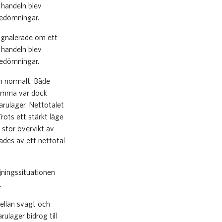
 handeln blev
bedömningar.
signalerade om ett
 handeln blev
bedömningar.
än normalt. Både
samma var dock
arulager. Nettotalet
rots ett stärkt läge
 stor övervikt av
ades av ett nettotal
ljningssituationen
.
ellan svagt och
lager bidrog till