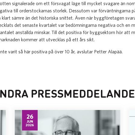
otten signalerade om ett försvagat läge till mycket svagare än norma
ativa till orderstockarnas storlek. Dessutom var förväntningarna på
 klart sämre än det historiska snittet. Även när byggföretagen svar
vecklats det senaste kvartalet var bedömningarna negativa och en m
t antalet anställda minskar. Till det positiva för byggsektorn hör att
gmarknaden kommer att utvecklas på ett års sikt.
te varit så här positiva på över 10 år, avslutar Petter Alapää.
NDRA PRESSMEDDELAND
26
JUN
2026