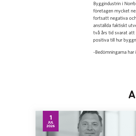
Byggindustrin i Norrb
företagen mycket neg
fortsatt negativa och
anställda faktiskt ut
två års tid svarat at
positiva till hur byg
-Bedömningarna har in
A
1
JUL
2026