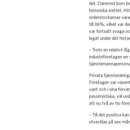
det. Däremot kom be
historiska snittet. At
orderstockarnas vara
till 86%, vilket var
var fortsatt svaga o
legat under det histor
– Trots en relativt l
industriföretagen en 
tjänstemannapersonal
Privata tjänstenäring
Företagen var väsent
varit och i sina för
pessimistiska, väl und
att nu två av tio före
– Till det positiva k
utvecklas på sex mån