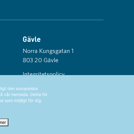
Gävle
Norra Kungsgatan 1
803 20 Gävle
Integritetspolicy
ligt den europeiska
på vår hemsida. Detta för
se som möjligt för dig.
mer