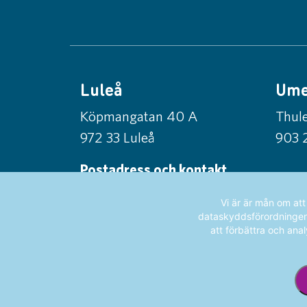
Luleå
Um
Köpmangatan 40 A
Thule
972 33 Luleå
903 
Postadress och kontakt
Norrlandsfonden
Vi är är mån om at
Box 56, 971 03 Luleå
dataskyddsförordningen (
att förbättra och anal
info@norrlandsfonden.se
0920-24 42 50