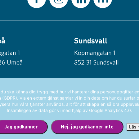
eå
Sundsvall
gatan 1
Köpmangatan 1
26 Umeå
852 31 Sundsvall
t du ska känna dig trygg med hur vi hanterar dina personuppgifter en
GDPR). Via en extern tjänst samlar vi in din data om hur du surfar 
ysera hur våra tjänster används, allt för att skapa en så bra upplevel
Insamlingen av data gör vi med hjälp av Google Analytics 4.0.
Jag godkänner
Nej. jag godkänner inte
Läs 