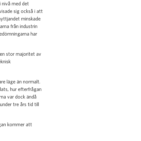
 nivå med det
visade sig också i att
nyttjandet minskade
rna från industrin
sbedömningarna har
 en stor majoritet av
eknisk
are läge än normalt.
ats, hur efterfrågan
rna var dock ändå
der tre års tid till
rågan kommer att