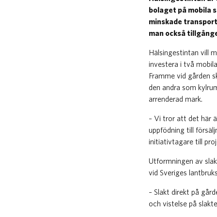
bolaget på mobila 
minskade transport
man också tillgången
Hälsingestintan vill 
investera i två mobil
Framme vid gården sk
den andra som kylrum
arrenderad mark.
– Vi tror att det här 
uppfödning till försä
initiativtagare till pro
Utformningen av slak
vid Sveriges lantbruk
– Slakt direkt på går
och vistelse på slakte