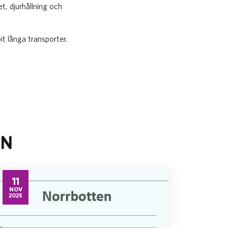
t, djurhållning och
it långa transporter.
EN
11
NOV
2025