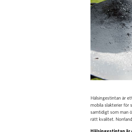
​Hälsingestintan är 
mobila slakterier fö
samtidigt som man ök
rätt kvalitet. Norrlan
Hälsingestintan är