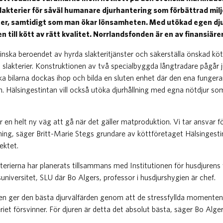
slakterier för såväl humanare djurhantering som förbättrad m
er, samtidigt som man ökar lönsamheten. Med utökad egen dju
 till kött av rätt kvalitet. Norrlandsfonden är en av finansiäre
minska beroendet av hyrda slakteritjänster och säkerställa önskad k
a slakterier. Konstruktionen av två specialbyggda långtradare pågår ju
a bilarna dockas ihop och bilda en sluten enhet där den ena fungera
. Hälsingestintan vill också utöka djurhållning med egna nötdjur so
är en helt ny väg att gå när det gäller matproduktion. Vi tar ansvar f
ljning, säger Britt-Marie Stegs grundare av köttföretaget Hälsingest
jektet.
terierna har planerats tillsammans med Institutionen för husdjuren
suniversitet, SLU där Bo Algers, professor i husdjurshygien är chef.
den ger den bästa djurvälfärden genom att de stressfyllda momenten 
riet försvinner. För djuren är detta det absolut bästa, säger Bo Alger