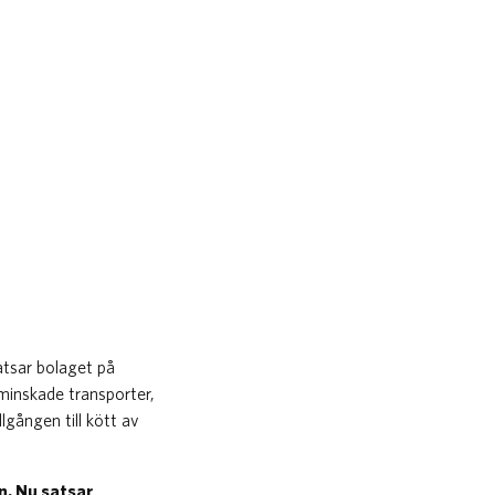
atsar bolaget på
minskade transporter,
gången till kött av
n. Nu satsar