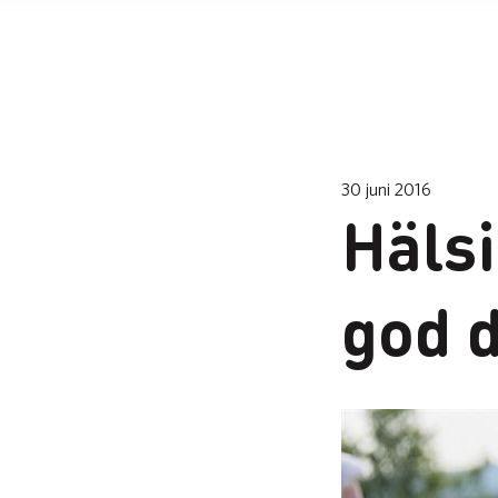
30 juni 2016
Hälsi
god d