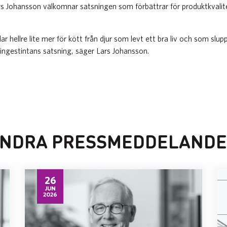
s Johansson välkomnar satsningen som förbättrar för produktkvalite
 hellre lite mer för kött från djur som levt ett bra liv och som slupp
singestintans satsning, säger Lars Johansson.
NDRA PRESSMEDDELAND
26
JUN
2026