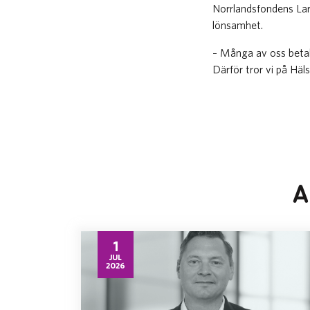
Norrlandsfondens Lar
lönsamhet.
– Många av oss betalar
Därför tror vi på Häl
A
1
JUL
2026