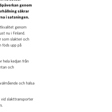
iljöpåverkan genom
rhållning säkrar
rna i satsningen.
öttkvalitet genom
st nu i Finland.
r som slakteri och
m föds upp på
ör hela kedjan från
intan och
s välmående och hälsa
vid slakttransporter
s.