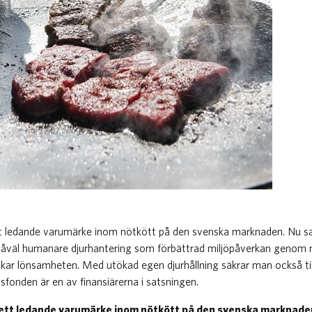
ett ledande varumärke inom nötkött på den svenska marknaden. Nu s
r såväl humanare djurhantering som förbättrad miljöpåverkan genom 
ar lönsamheten. Med utökad egen djurhållning säkrar man också till
dsfonden är en av finansiärerna i satsningen.
 ett ledande varumärke inom nötkött på den svenska marknade