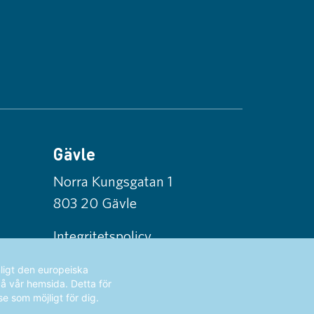
Gävle
Norra Kungsgatan 1
803 20 Gävle
Integritetspolicy
ligt den europeiska
på vår hemsida. Detta för
se som möjligt för dig.