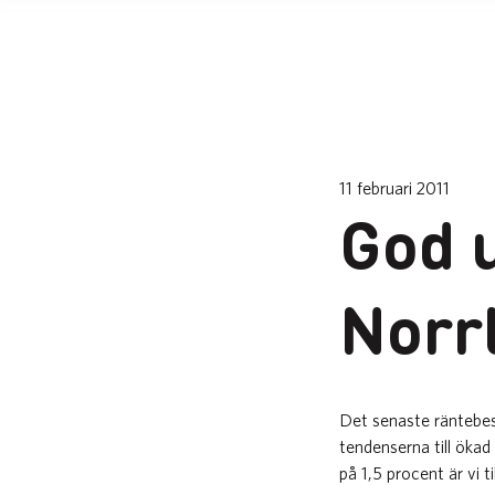
11 februari 2011
God 
Norr
​Det senaste räntebes
tendenserna till öka
på 1,5 procent är vi 