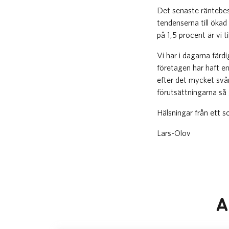
Det senaste räntebesl
tendenserna till öka
på 1,5 procent är vi 
Vi har i dagarna färd
företagen har haft e
efter det mycket svår
förutsättningarna så 
Hälsningar från ett s
Lars-Olov
A