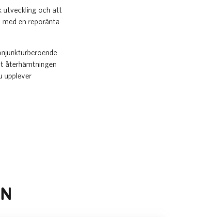
k utveckling och att
tt med en reporänta
 konjunkturberoende
bbt återhämtningen
u upplever
EN