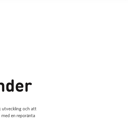
nder
k utveckling och att
tt med en reporänta