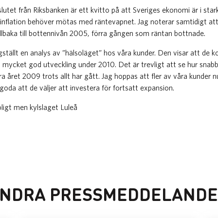
utet från Riksbanken är ett kvitto på att Sveriges ekonomi är i star
d inflation behöver mötas med räntevapnet. Jag noterar samtidigt a
tillbaka till bottennivån 2005, förra gången som räntan bottnade.
igställt en analys av ”hälsoläget” hos våra kunder. Den visar att de
n mycket god utveckling under 2010. Det är trevligt att se hur sna
a året 2009 trots allt har gått. Jag hoppas att fler av våra kunder n
goda att de väljer att investera för fortsatt expansion.
oligt men kylslaget Luleå
NDRA PRESSMEDDELAND