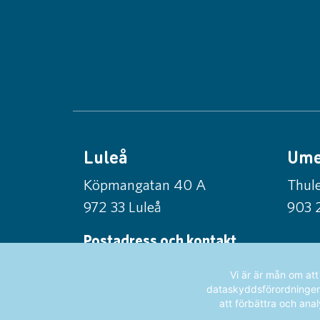
Luleå
Um
Köpmangatan 40 A
Thule
972 33 Luleå
903 
Postadress och kontakt
Norrlandsfonden
Vi är är mån om at
Box 56, 971 03 Luleå
dataskyddsförordningen (
att förbättra och anal
info@norrlandsfonden.se