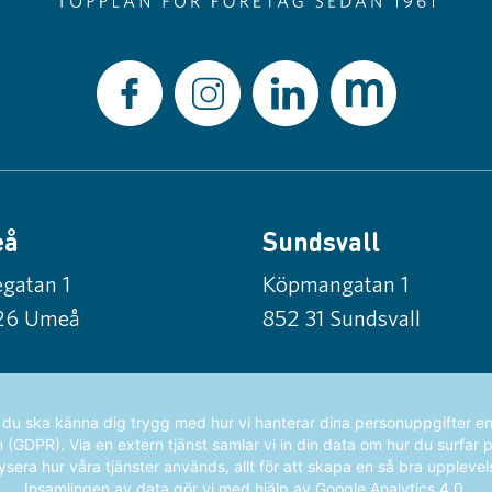
eå
Sundsvall
gatan 1
Köpmangatan 1
26 Umeå
852 31 Sundsvall
t du ska känna dig trygg med hur vi hanterar dina personuppgifter en
GDPR). Via en extern tjänst samlar vi in din data om hur du surfar 
ysera hur våra tjänster används, allt för att skapa en så bra upplevel
Insamlingen av data gör vi med hjälp av Google Analytics 4.0.