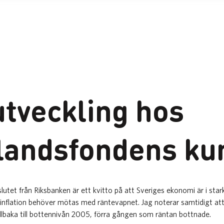
utveckling hos
landsfondens ku
lutet från Riksbanken är ett kvitto på att Sveriges ekonomi är i star
d inflation behöver mötas med räntevapnet. Jag noterar samtidigt a
tillbaka till bottennivån 2005, förra gången som räntan bottnade.