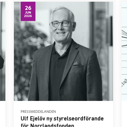
26
JUN
2026
PRESSMEDDELANDEN
Ulf Ejelöv ny styrelseordförande
för Norrlandsfonden