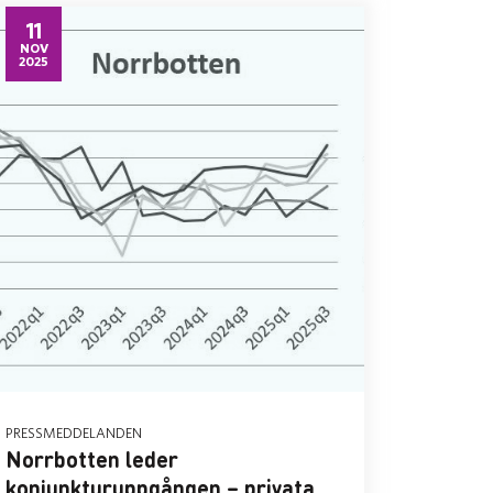
11
NOV
2025
PRESSMEDDELANDEN
Norrbotten leder
konjunkturuppgången – privata