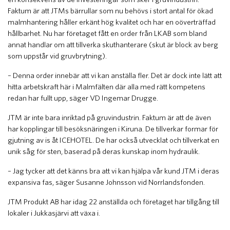
Faktum är att JTMs bärrullar som nu behövs i stort antal för ökad
malmhantering håller erkänt hög kvalitet och har en oöverträffad
hållbarhet. Nu har företaget fått en order från LKAB som bland
annat handlar om att tillverka skuthanterare (skut är block av berg
som uppstår vid gruvbrytning).
– Denna order innebär att vi kan anställa fler. Det är dock inte lätt att
hitta arbetskraft här i Malmfälten där alla med rätt kompetens
redan har fullt upp, säger VD Ingemar Drugge.
JTM är inte bara inriktad på gruvindustrin. Faktum är att de även
har kopplingar till besöksnäringen i Kiruna. De tillverkar formar för
gjutning av is åt ICEHOTEL. De har också utvecklat och tillverkat en
unik såg för sten, baserad på deras kunskap inom hydraulik.
– Jag tycker att det känns bra att vi kan hjälpa vår kund JTM i deras
expansiva fas, säger Susanne Johnsson vid Norrlandsfonden.
JTM Produkt AB har idag 22 anställda och företaget har tillgång till
lokaler i Jukkasjärvi att växa i.