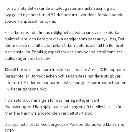
För att möta det växande antalet gäster är nästa satsning att
bygga ett nytt hotell med 32 dubbelrum – världens första boende
speciellt anpassat för cyklar.
– Här kommer det finnas möjlighet att tvätta sin cykel, skotorkar,
hjälmhållare, och flera praktiska detaljer som passar cyklister, Det
här är också ett sätt att behålla vår kompetens och att ha fler året
runt-anställda. En viktig aspekt för oss som bor på ett sådant litet
ställe, säger Lars Ek Lööv
Järvsö har vuxit stort som turistort de senaste åren. 2015 öppnade
Bergshotellet i Järvsöbacken och sedan dess har flera stugbyar
tillkommit. Skidorten har numer två säsonger – sommar och vinter
– vilket är ganska unikt.
– Den stora utmaningen för oss har egentligen varit
finansieringen. Utan hjälp hade satsningen på hotellet blivit svår.
Men här har Norrlandsfonden varit ett stort stöd.
Det nya hotellet i Järvsö Bergscykel Park beräknas vara klart i maj
2019.