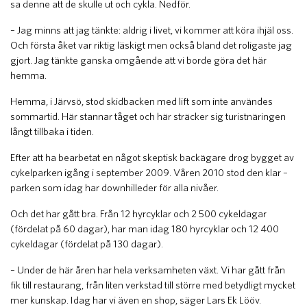
sa denne att de skulle ut och cykla. Nedför.
– Jag minns att jag tänkte: aldrig i livet, vi kommer att köra ihjäl oss.
Och första åket var riktig läskigt men också bland det roligaste jag
gjort. Jag tänkte ganska omgående att vi borde göra det här
hemma.
Hemma, i Järvsö, stod skidbacken med lift som inte användes
sommartid. Här stannar tåget och här sträcker sig turistnäringen
långt tillbaka i tiden.
Efter att ha bearbetat en något skeptisk backägare drog bygget av
cykelparken igång i september 2009. Våren 2010 stod den klar –
parken som idag har downhilleder för alla nivåer.
Och det har gått bra. Från 12 hyrcyklar och 2 500 cykeldagar
(fördelat på 60 dagar), har man idag 180 hyrcyklar och 12 400
cykeldagar (fördelat på 130 dagar).
– Under de här åren har hela verksamheten växt. Vi har gått från
fik till restaurang, från liten verkstad till större med betydligt mycket
mer kunskap. Idag har vi även en shop, säger Lars Ek Lööv.