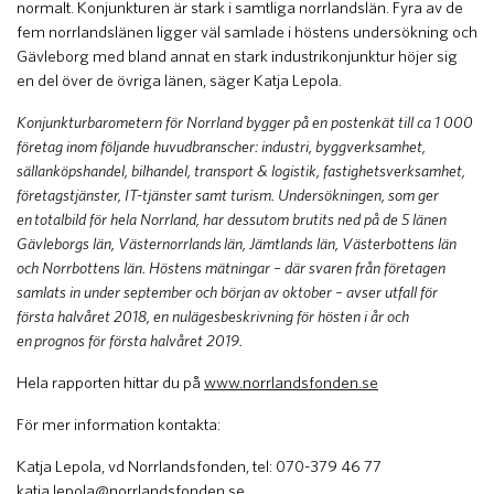
normalt. Konjunkturen är stark i samtliga norrlandslän. Fyra av de
fem norrlandslänen ligger väl samlade i höstens undersökning och
Gävleborg med bland annat en stark industrikonjunktur höjer sig
en del över de övriga länen, säger Katja Lepola.
Konjunkturbarometern för Norrland bygger på en postenkät till ca 1 000
företag inom följande huvudbranscher: industri, byggverksamhet,
sällanköpshandel, bilhandel, transport & logistik, fastighetsverksamhet,
företagstjänster, IT-tjänster samt turism. Undersökningen, som ger
en
totalbild för hela Norrland, har dessutom brutits ned på de 5 länen
Gävleborgs län, Västernorrlands
län, Jämtlands län, Västerbottens län
och Norrbottens län. Höstens mätningar – där svaren från företagen
samlats in under september och början av oktober – avser utfall för
första halvåret 2018, en nulägesbeskrivning för hösten i år och
en
prognos för första halvåret 2019.
Hela rapporten hittar du på
www.norrlandsfonden.se
För mer information kontakta:
Katja Lepola, vd Norrlandsfonden, tel: 070-379 46 77
katja.lepola@norrlandsfonden.se