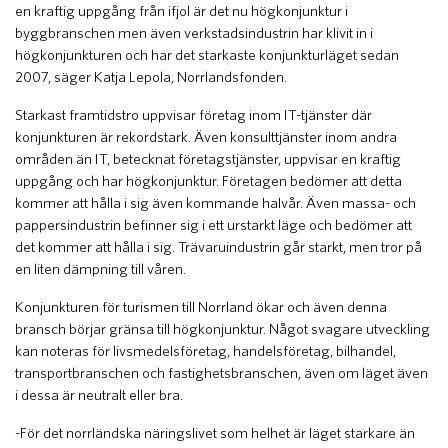
en kraftig uppgång från ifjol är det nu högkonjunktur i
byggbranschen men även verkstadsindustrin har klivit in i
högkonjunkturen och har det starkaste konjunkturläget sedan
2007, säger Katja Lepola, Norrlandsfonden.
Starkast framtidstro uppvisar företag inom IT-tjänster där
konjunkturen är rekordstark. Även konsulttjänster inom andra
områden än IT, betecknat företagstjänster, uppvisar en kraftig
uppgång och har högkonjunktur. Företagen bedömer att detta
kommer att hålla i sig även kommande halvår. Även massa- och
pappersindustrin befinner sig i ett urstarkt läge och bedömer att
det kommer att hålla i sig. Trävaruindustrin går starkt, men tror på
en liten dämpning till våren.
Konjunkturen för turismen till Norrland ökar och även denna
bransch börjar gränsa till högkonjunktur. Något svagare utveckling
kan noteras för livsmedelsföretag, handelsföretag, bilhandel,
transportbranschen och fastighetsbranschen, även om läget även
i dessa är neutralt eller bra.
-För det norrländska näringslivet som helhet är läget starkare än