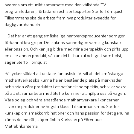
överens om ett unikt samarbete med den välkände TV-
programledaren, författaren och spritexperten Steffo Törnquist.
Tillsammans ska de arbeta fram nya produkter avsedda för
dagligvaruhandeln.
– Det här är ett gäng småskaliga hantverksproducenter som gör
förbannat bra grejer. Det saknas sannerligen vare sig kunskap
eller passion. Och kan jag bidra med mina perspektiv och piffa upp
en eller annan produkt, så kan det bli hur kul och gott som helst,
säger Steffo Törnquist.
-Vi tycker såklart att detta är fantastiskt. Vi vill att det småskaliga
mathantverket ska kunna ha en bestående plats på marknaden
och sprida våra produkter i ett nationellt perspektiv, och vi är säkra
på att ett samarbete med Steffo kommer att hjälpa oss på vägen.
Våra bolag och våra enastående mathantverkare i koncernen
tillverkar produkter av högsta klass. Tillsammans med Steffos
kunskap om smakkombinationer och hans passion för det genuina
känns det helrätt, säger Robin Karlsson på Förenade
Matfabrikanterna.