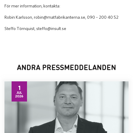
För mer information, kontakta:
Robin Karlsson,
robin@matfabrikanterna.se
, 090 – 200 40 52
Steffo Törnquist,
steffo@insult.se
ANDRA PRESSMEDDELANDEN
1
JUL
2026