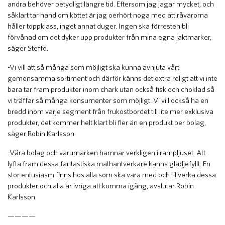
andra behöver betydligt längre tid. Eftersom jag jagar mycket, och
såklart tar hand om köttet är jag oerhört noga med att råvarorna
håller toppklass, inget annat duger. Ingen ska förresten bli
förvånad om det dyker upp produkter från mina egna jaktmarker,
säger Steffo.
-Vi vill att så många som möjligt ska kunna avnjuta vårt
gemensamma sortiment och därför känns det extra roligt att vi inte
bara tar fram produkter inom chark utan också fisk och choklad så
vi träffar så många konsumenter som möjligt. Vi vill också ha en
bredd inom varje segment från frukostbordet till lite mer exklusiva
produkter, det kommer helt klart bli fler än en produkt per bolag,
säger Robin Karlsson.
-Våra bolag och varumärken hamnar verkligen i rampljuset. Att
lyfta fram dessa fantastiska mathantverkare känns glädjefyllt. En
stor entusiasm finns hos alla som ska vara med och tillverka dessa
produkter och alla är ivriga att komma igång, avslutar Robin
Karlsson.
————