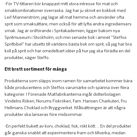
-För TV-tittaren bör knappast mitt stora intresse för mat och
smakkombinationer överraska. Jag har ju skrivit en kokbok med
Leif Mannerström, jag lagar all mat hemma och använder ofta
sprit som smaksättare, men också för att lyfta andra ingrediensers
smak. Jag är ordförande i Spritakademien, ligger bakom nya
Spritmuseum i Stockholm, och min senaste bok i ämnet ”Steffos
Spritbibel” har utsetts till världens bästa bok om sprit, så jag har bra
koll på sprit och har omedelbart idéer på hur jag ska förädla en del
produkter, säger Steffo.
Ett brett sortiment för många
Produkterna som släpps inom ramen för samarbetet kommer bära
både producentens och Steffos varumärke och spänna över flera
kategorier. I Förenade Matfabrikanterna ingår dotterbolagen
Vindelns Rökeri, Norums Fiskrökeri, Fam. Hansen Charkuteri, Fru
Hellmans Choklad och Bryggverket. Målsättningen är att några
produkter ska lanseras före midsommar.
-En perfekt bukett av korv, choklad, fisk, rökt kött…. En del produkter
går ganska snabbt att experimentera fram och tillverka, medan