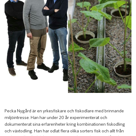
​Pecka Nygård är en yrkesfiskare och fiskodlare med brinnande
miljöintresse. Han har under 20 år experimenterat och
dokumenterat sina erfarenheter kring kombinationen fiskodling
och växtodling. Han har odlat flera olika sorters fisk och allt från