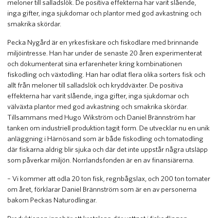
meloner till salladslök. De positiva effekterna har varit slående,
inga gifter, inga sjukdomar och plantor med god avkastning och
smakrika skördar.
Pecka Nygård är en yrkesfiskare och fiskodlare med brinnande
miljöintresse. Han har under de senaste 20 åren experimenterat
och dokumenterat sina erfarenheter kring kombinationen
fiskodling och växtodling. Han har odlat flera olika sorters fisk och
allt från meloner till salladslök och kryddväxter. De positiva
effekterna har varit slående, inga gifter, inga sjukdomar och
välväxta plantor med god avkastning och smakrika skördar.
Tillsammans med Hugo Wikström och Daniel Brännström har
tanken om industriell produktion tagit form. De utvecklar nu en unik
anläggning i Härnösand som är både fiskodling och tomatodling
där fiskarna aldrig blir sjuka och där det inte uppstår några utsläpp
som påverkar miljön. Norrlandsfonden är en av finansiärerna.
– Vi kommer att odla 20 ton fisk, regnbågslax, och 200 ton tomater
om året, förklarar Daniel Brännström som är en av personerna
bakom Peckas Naturodlingar.