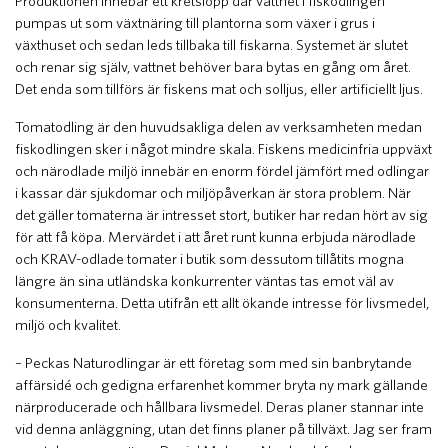
Produktionen innebär ett kretslopp där vattnet i fiskodlingen
pumpas ut som växtnäring till plantorna som växer i grus i
växthuset och sedan leds tillbaka till fiskarna. Systemet är slutet
och renar sig själv, vattnet behöver bara bytas en gång om året.
Det enda som tillförs är fiskens mat och solljus, eller artificiellt ljus.
Tomatodling är den huvudsakliga delen av verksamheten medan
fiskodlingen sker i något mindre skala. Fiskens medicinfria uppväxt
och närodlade miljö innebär en enorm fördel jämfört med odlingar
i kassar där sjukdomar och miljöpåverkan är stora problem. När
det gäller tomaterna är intresset stort, butiker har redan hört av sig
för att få köpa. Mervärdet i att året runt kunna erbjuda närodlade
och KRAV-odlade tomater i butik som dessutom tillåtits mogna
längre än sina utländska konkurrenter väntas tas emot väl av
konsumenterna. Detta utifrån ett allt ökande intresse för livsmedel,
miljö och kvalitet.
– Peckas Naturodlingar är ett företag som med sin banbrytande
affärsidé och gedigna erfarenhet kommer bryta ny mark gällande
närproducerade och hållbara livsmedel. Deras planer stannar inte
vid denna anläggning, utan det finns planer på tillväxt. Jag ser fram