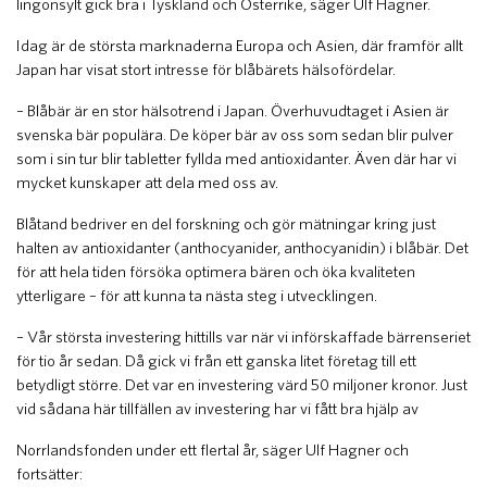
lingonsylt gick bra i Tyskland och Österrike, säger Ulf Hagner.
Idag är de största marknaderna Europa och Asien, där framför allt
Japan har visat stort intresse för blåbärets hälsofördelar.
– Blåbär är en stor hälsotrend i Japan. Överhuvudtaget i Asien är
svenska bär populära. De köper bär av oss som sedan blir pulver
som i sin tur blir tabletter fyllda med antioxidanter. Även där har vi
mycket kunskaper att dela med oss av.
Blåtand bedriver en del forskning och gör mätningar kring just
halten av antioxidanter (anthocyanider, anthocyanidin) i blåbär. Det
för att hela tiden försöka optimera bären och öka kvaliteten
ytterligare – för att kunna ta nästa steg i utvecklingen.
– Vår största investering hittills var när vi införskaffade bärrenseriet
för tio år sedan. Då gick vi från ett ganska litet företag till ett
betydligt större. Det var en investering värd 50 miljoner kronor. Just
vid sådana här tillfällen av investering har vi fått bra hjälp av
Norrlandsfonden under ett flertal år, säger Ulf Hagner och
fortsätter: