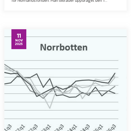
för Norrlandsfonden. Han tillträder uppdraget den 1...
11
NOV
2025