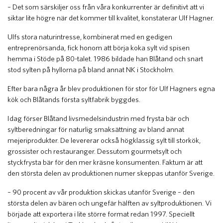
– Det som särskiljer oss från våra konkurrenter är definitivt att vi
siktar lite högre när det kommer till kvalitet, konstaterar Ulf Hagner.
Ulfs stora naturintresse, kombinerat med en gedigen
entreprenörsanda, fick honom att börja koka sylt vid spisen
hemma i Stöde på 80-talet. 1986 bildade han Blåtand och snart
stod sylten på hyllorna på bland annat NK i Stockholm.
Efter bara några år blev produktionen för stor för Ulf Hagners egna
kök och Blåtands första syltfabrik byggdes.
Idag förser Blåtand livsmedelsindustrin med frysta bär och
syltberedningar för naturlig smaksättning av bland annat
mejeriprodukter. De levererar också högklassig sylt till storkök,
grossister och restauranger. Dessutom gourmetsylt och
styckfrysta bär för den mer kräsne konsumenten. Faktum är att
den största delen av produktionen numer skeppas utanför Sverige.
– 90 procent av vår produktion skickas utanför Sverige – den
största delen av bären och ungefär hälften av syltproduktionen. Vi
började att exportera i lite större format redan 1997. Speciellt