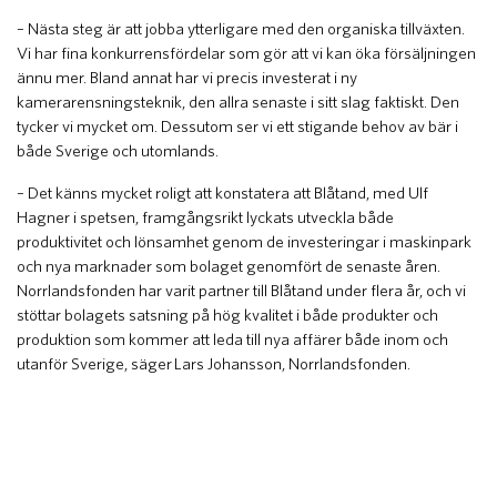
– Nästa steg är att jobba ytterligare med den organiska tillväxten.
Vi har fina konkurrensfördelar som gör att vi kan öka försäljningen
ännu mer. Bland annat har vi precis investerat i ny
kamerarensningsteknik, den allra senaste i sitt slag faktiskt. Den
tycker vi mycket om. Dessutom ser vi ett stigande behov av bär i
både Sverige och utomlands.
– Det känns mycket roligt att konstatera att Blåtand, med Ulf
Hagner i spetsen, framgångsrikt lyckats utveckla både
produktivitet och lönsamhet genom de investeringar i maskinpark
och nya marknader som bolaget genomfört de senaste åren.
Norrlandsfonden har varit partner till Blåtand under flera år, och vi
stöttar bolagets satsning på hög kvalitet i både produkter och
produktion som kommer att leda till nya affärer både inom och
utanför Sverige, säger Lars Johansson, Norrlandsfonden.