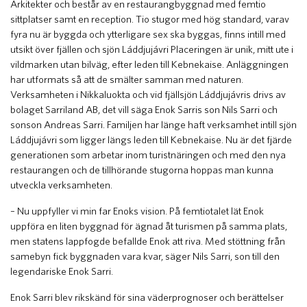
Arkitekter och består av en restaurangbyggnad med femtio
sittplatser samt en reception. Tio stugor med hög standard, varav
fyra nu är byggda och ytterligare sex ska byggas, finns intill med
utsikt över fjällen och sjön Láddjujávri Placeringen är unik, mitt ute i
vildmarken utan bilväg, efter leden till Kebnekaise. Anläggningen
har utformats så att de smälter samman med naturen.
Verksamheten i Nikkaluokta och vid fjällsjön Láddjujávris drivs av
bolaget Sarriland AB, det vill säga Enok Sarris son Nils Sarri och
sonson Andreas Sarri. Familjen har länge haft verksamhet intill sjön
Láddjujávri som ligger längs leden till Kebnekaise. Nu är det fjärde
generationen som arbetar inom turistnäringen och med den nya
restaurangen och de tillhörande stugorna hoppas man kunna
utveckla verksamheten.
– Nu uppfyller vi min far Enoks vision. På femtiotalet lät Enok
uppföra en liten byggnad för ägnad åt turismen på samma plats,
men statens lappfogde befallde Enok att riva. Med stöttning från
samebyn fick byggnaden vara kvar, säger Nils Sarri, son till den
legendariske Enok Sarri.
Enok Sarri blev rikskänd för sina väderprognoser och berättelser