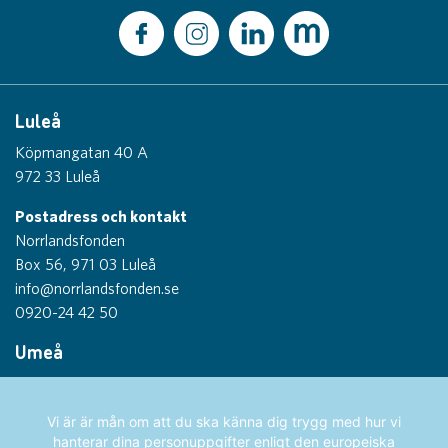
Luleå
Köpmangatan 40 A
972 33 Luleå
Postadress och kontakt
Norrlandsfonden
Box 56, 971 03 Luleå
info@norrlandsfonden.se
0920-24 42 50
Umeå
Thulegatan 1
903 26 Umeå
Vi är är mån om att du ska känna dig trygg med hur vi
hanterar dina personuppgifter enligt den europeiska
Sundsvall