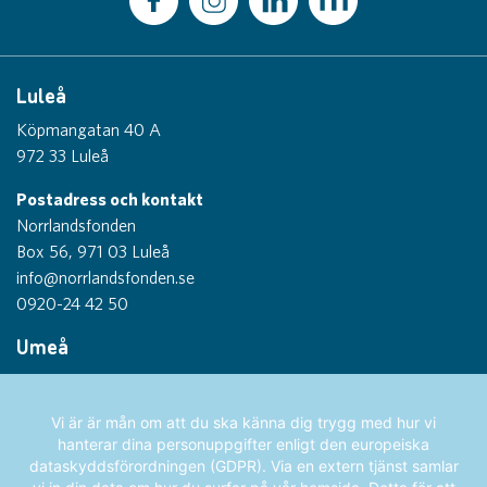
Luleå
Köpmangatan 40 A
972 33 Luleå
Postadress och kontakt
Norrlandsfonden
Box 56, 971 03 Luleå
info@norrlandsfonden.se
0920-24 42 50
Umeå
Thulegatan 1
903 26 Umeå
Vi är är mån om att du ska känna dig trygg med hur vi
hanterar dina personuppgifter enligt den europeiska
Sundsvall
dataskyddsförordningen (GDPR). Via en extern tjänst samlar
Köpmangatan 1