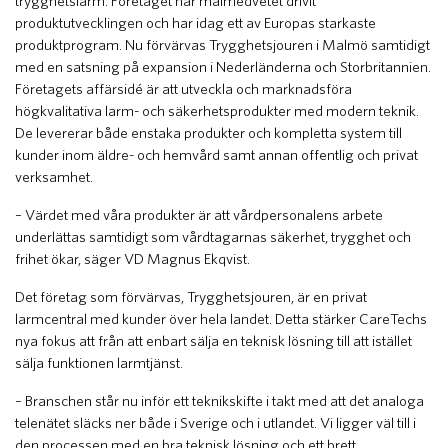
trygghetslarm. Företaget har målmedvetet drivit
produktutvecklingen och har idag ett av Europas starkaste
produktprogram. Nu förvärvas Trygghetsjouren i Malmö samtidigt
med en satsning på expansion i Nederländerna och Storbritannien.
Företagets affärsidé är att utveckla och marknadsföra
högkvalitativa larm- och säkerhetsprodukter med modern teknik.
De levererar både enstaka produkter och kompletta system till
kunder inom äldre- och hemvård samt annan offentlig och privat
verksamhet.
– Värdet med våra produkter är att vårdpersonalens arbete
underlättas samtidigt som vårdtagarnas säkerhet, trygghet och
frihet ökar, säger VD Magnus Ekqvist.
Det företag som förvärvas, Trygghetsjouren, är en privat
larmcentral med kunder över hela landet. Detta stärker CareTechs
nya fokus att från att enbart sälja en teknisk lösning till att istället
sälja funktionen larmtjänst.
– Branschen står nu inför ett teknikskifte i takt med att det analoga
telenätet släcks ner både i Sverige och i utlandet. Vi ligger väl till i
den processen med en bra teknisk lösning och ett brett