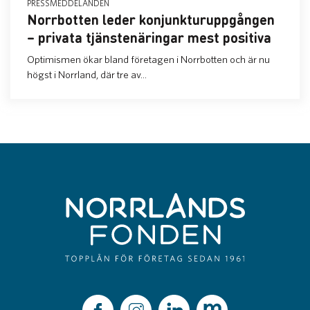
PRESSMEDDELANDEN
Norrbotten leder konjunkturuppgången
– privata tjänstenäringar mest positiva
Optimismen ökar bland företagen i Norrbotten och är nu
högst i Norrland, där tre av...