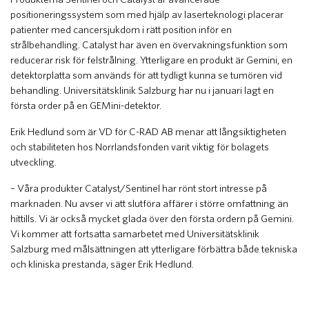
positioneringssystem som med hjälp av laserteknologi placerar
patienter med cancersjukdom i rätt position inför en
strålbehandling. Catalyst har även en övervakningsfunktion som
reducerar risk för felstrålning. Ytterligare en produkt är Gemini, en
detektorplatta som används för att tydligt kunna se tumören vid
behandling. Universitätsklinik Salzburg har nu i januari lagt en
första order på en GEMini-detektor.
Erik Hedlund som är VD för C-RAD AB menar att långsiktigheten
och stabiliteten hos Norrlandsfonden varit viktig för bolagets
utveckling.
– Våra produkter Catalyst/Sentinel har rönt stort intresse på
marknaden. Nu avser vi att slutföra affärer i större omfattning än
hittills. Vi är också mycket glada över den första ordern på Gemini.
Vi kommer att fortsatta samarbetet med Universitätsklinik
Salzburg med målsättningen att ytterligare förbättra både tekniska
och kliniska prestanda, säger Erik Hedlund.