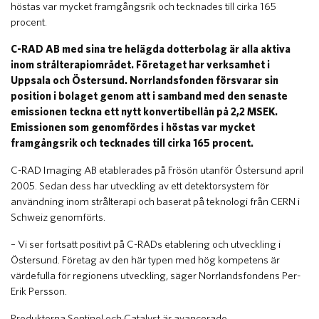
höstas var mycket framgångsrik och tecknades till cirka 165
procent.
C-RAD AB med sina tre helägda dotterbolag är alla aktiva
inom strålterapiområdet. Företaget har verksamhet i
Uppsala och Östersund. Norrlandsfonden försvarar sin
position i bolaget genom att i samband med den senaste
emissionen teckna ett nytt konvertibellån på 2,2 MSEK.
Emissionen som genomfördes i höstas var mycket
framgångsrik och tecknades till cirka 165 procent.
C-RAD Imaging AB etablerades på Frösön utanför Östersund april
2005. Sedan dess har utveckling av ett detektorsystem för
användning inom strålterapi och baserat på teknologi från CERN i
Schweiz genomförts.
– Vi ser fortsatt positivt på C-RADs etablering och utveckling i
Östersund. Företag av den här typen med hög kompetens är
värdefulla för regionens utveckling, säger Norrlandsfondens Per-
Erik Persson.
Produkterna Sentinel och Catalyst är avancerade