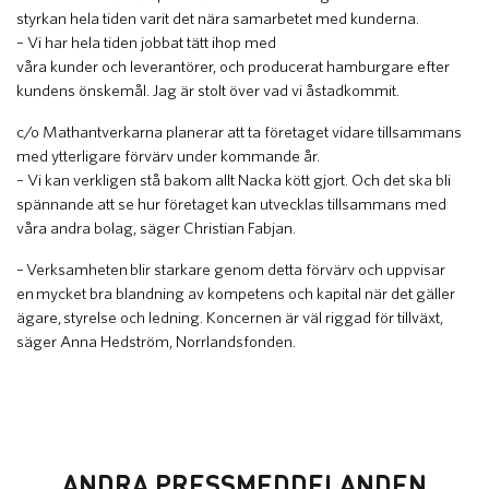
styrkan hela tiden varit det nära samarbetet med kunderna.
– Vi har hela tiden jobbat tätt ihop med
våra kunder och leverantörer, och producerat hamburgare efter
kundens önskemål. Jag är stolt över vad vi åstadkommit.
c/o Mathantverkarna planerar att ta företaget vidare tillsammans
med ytterligare förvärv under kommande år.
– Vi kan verkligen stå bakom allt Nacka kött gjort. Och det ska bli
spännande att se hur företaget kan utvecklas tillsammans med
våra andra bolag, säger Christian Fabjan.
– Verksamheten blir starkare genom detta förvärv och uppvisar
en mycket bra blandning av kompetens och kapital när det gäller
ägare, styrelse och ledning. Koncernen är väl riggad för tillväxt,
säger Anna Hedström, Norrlandsfonden.
ANDRA PRESSMEDDELANDEN