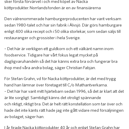
sker första förvärvet i och med köpet av Nacka
köttprodukter. Norrlandsfonden är en av finansiärerna
Den välrenommerade hamburgerproducenten har varit verksam
sedan 1980-talet och har sin fabrik i Älvsjö. Där görs hamburgare
enligt 400 olika recept och i 50 olika storlekar, som sedan säljs till
restauranger och grossister i hela Sverige.
– Det här är verkligen ett guldkorn och ett välkänt namn inom
foodservice. Tidigare har vårt fokus legat mycket på
dagligvaruhandeln så det här känns extra bra och fungerar bra
ihop med våra andra bolag, säger Christian Fabjan.
För Stefan Grahn, vd för Nacka köttprodukter, är det med trygg
hand han lämnar över företaget till C/o Mathantverkarna.
– Det här har varit mitt hjärtebarn sedan 1996, så det är klart att det
är lite sorgligt. Samtidigt känns det otroligt spännande
och riktigt, riktigt bra. Det är helt rätt konstellation som tar över och
hade det inte känts rätt hade jag inte gått vidare med försäljningen
av bolaget, säger han.
I år firade Nacka köttprodukter 40 år och enligt Stefan Grahn har